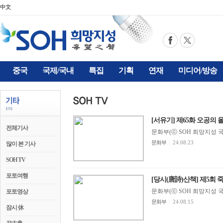
中文
중국
국제/국내
특집
기획
연재
미디어/방송
[서유기] 제65화 오공의 
전체기사
문화부(ⓒ SOH 희망지성 국제방송
문화부
|
24.08.23
많이 본 기사
SOH TV
포토여행
[당시(唐詩)산책] 제5회 죽
문화부(ⓒ SOH 희망지성 국제방송
포토영상
문화부
|
24.08.15
잠시 休