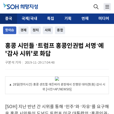
중국
국제/국내
특집
기획
연재
미디어
핫이슈
경제
정치
사회
종합
홍콩 시민들 ‘트럼프 홍콩인권법 서명’에
'감사 시위'로 화답
구본석 기자
2019-11-29 17:04:48
|
▲ 28일(현지시간) 홍콩 센트럴 에든버러 광장에서 진행된 대미(對美) 감사 시
위 [사진=AP/NEWSIS]
[SOH] 지난 반년 간 시위를 통해 ‘민주’와 ‘자유’를 요구해
온 홍콩 시민들이 도널드 트럼프 미국 대통령의 ‘홍콩인권·