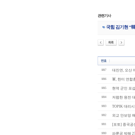
관련기사
국힘 김기현 “韓
1817
대진연, 오산 미
1816
軍, 한미 연합
1815
현역 군인 포섭
1814
저렴한 원전 대
1813
TOPIK 대리시
1812
외교 안보망 해
1811
[포토] 중국
1810
파룬궁 박해 2