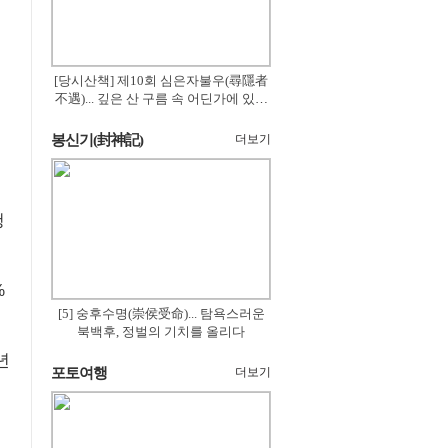
[당시산책] 제10회 심은자불우(尋隱者
不遇)... 깊은 산 구름 속 어딘가에 있겠
지
봉신기(封神記)
더보기
청
%
[5] 숭후수명(崇侯受命)... 탐욕스러운
북백후, 정벌의 기치를 올리다
년
포토여행
더보기