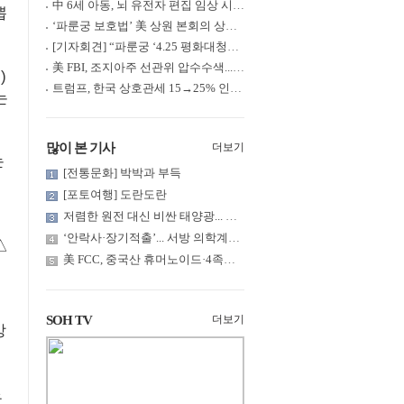
中 6세 아동, 뇌 유전자 편집 임상 시험 중 사망... 의료진 1년간 ....
뽑
‘파룬궁 보호법’ 美 상원 본회의 상정... 최종 입법 ‘초읽기’
[기자회견] “파룬궁 ‘4.25 평화대청원’ 기념 & 중공의 션윈 공연 .....
美 FBI, 조지아주 선관위 압수수색... 트럼프 “부정선거 증거 확보....
)
트럼프, 한국 상호관세 15→25% 인상... “韓 국회 무력합의 미비준”....
는
많이 본 기사
더보기
는
[전통문화] 박박과 부득
[포토여행] 도란도란
저렴한 원전 대신 비싼 태양광... 요금 부담은 누가?
‘안락사·장기적출’... 서방 의학계까지 침투한 ‘공리주의적 생명윤....
△
美 FCC, 중국산 휴머노이드·4족보행 로봇·전력 인버터 신규 수입 .....
SOH TV
더보기
방
료