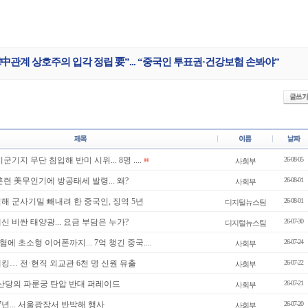
中관계 상호주의 입각 정립 要”... “중국인 투표권·건강보험 손봐야”
군기지 무단 침입해 반미 시위... 8명 ....
26-08-05
사회부
훈련 美무인기에 방공태세 발령... 왜?
26-08-01
사회부
해 군사기밀 빼내려 한 중국인, 징역 5년
26-08-01
디지털뉴스팀
신 비싼 태양광... 요금 부담은 누가?
26-07-30
디지털뉴스팀
험에 초소형 이어폰까지... 7억 챙긴 중국....
26-07-24
사회부
킹… 전·현직 외교관 6천 명 신원 유출
26-07-22
사회부
공산당의 파룬궁 탄압 반대 퍼레이드
26-07-21
사회부
7년... 서울광장서 반박해 행사
26-07-20
사회부