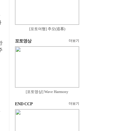
하
[포토여행] 추모(追慕)
포토영상
더보기
한
주
[포토영상] Wave Harmony
END CCP
더보기