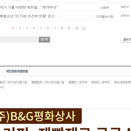
가 기틀 마련한 제헌절... “제78주년”
26-07-17
사회부
소년 '만 13세 조건부 하향' 권고... ....
26-07-14
디지털뉴스팀
1
2
3
4
5
6
7
8
9
10