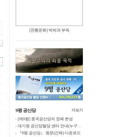
[전통문화] 박박과 부득
464,768,619
9평 공산당
더보기
[제9평] 중국공산당의 깡패 본성
대기원 공산당탈당 센터 안내(누구나 쉽게 退黨, 退團, 退隊 가능)
『9평 공산당』 원문(간체) 다운로드