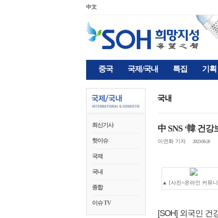
中文
중국
국제/국내
특집
기획
최신기사
中 SNS ‘韓 건
핫이슈
이연화 기자
|
2023-06-26
국제
국내
▲ [사진=온라인 커뮤니
종합
이슈 TV
[SOH] 외국인 