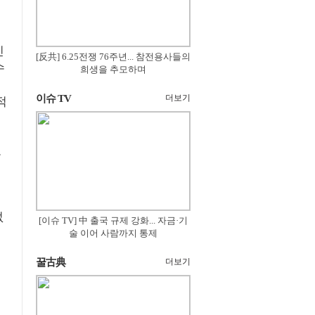
인
[反共] 6.25전쟁 76주년... 참전용사들의
수
희생을 추모하며
이슈 TV
더보기
적
로
없
[이슈 TV] 中 출국 규제 강화... 자금·기
술 이어 사람까지 통제
꿀古典
더보기