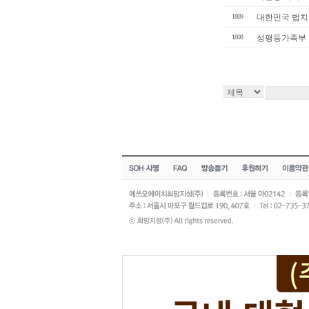
1809
대한민국 법치국
1808
성평등가족부 촉법