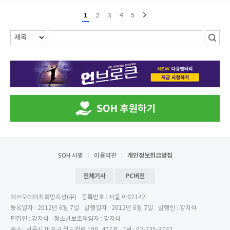
1
2
3
4
5
SOH 사명
이용약관
개인정보취급방침
전체기사
PC버전
에쓰오에이치희망지성(주)
등록번호 : 서울 아02142
등록일자 : 2012년 6월 7일
발행일자 : 2012년 6월 7일
발행인 : 강지석
편집인 : 강지석
청소년보호책임자 : 강지석
주소 : 서울시 마포구 월드컵로 190, 407호
Tel : 02-735-3742