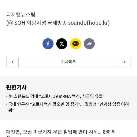
디지털뉴스팀
(ⓒ SOH 희망지성 국제방송 soundofhope.kr)
기사목록
관련기사
美 스탠포드 의대 “코로나19 mRNA 백신, 심근염 유발”
국내 연구진 “코로나백신 맞으면 암 증가”... 질병청 “인과성 입증 어려
워”
대진연, 오산 미군기지 무단 침입해 반미 시위... 8명 체