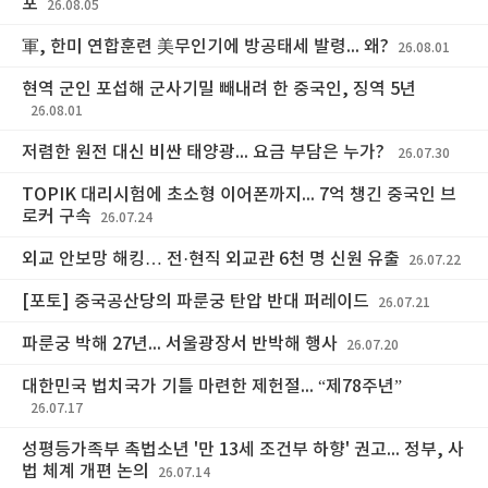
포
26.08.05
軍, 한미 연합훈련 美무인기에 방공태세 발령... 왜?
26.08.01
현역 군인 포섭해 군사기밀 빼내려 한 중국인, 징역 5년
26.08.01
저렴한 원전 대신 비싼 태양광... 요금 부담은 누가?
26.07.30
TOPIK 대리시험에 초소형 이어폰까지... 7억 챙긴 중국인 브
로커 구속
26.07.24
외교 안보망 해킹… 전·현직 외교관 6천 명 신원 유출
26.07.22
[포토] 중국공산당의 파룬궁 탄압 반대 퍼레이드
26.07.21
파룬궁 박해 27년... 서울광장서 반박해 행사
26.07.20
대한민국 법치국가 기틀 마련한 제헌절... “제78주년”
26.07.17
성평등가족부 촉법소년 '만 13세 조건부 하향' 권고... 정부, 사
법 체계 개편 논의
26.07.14