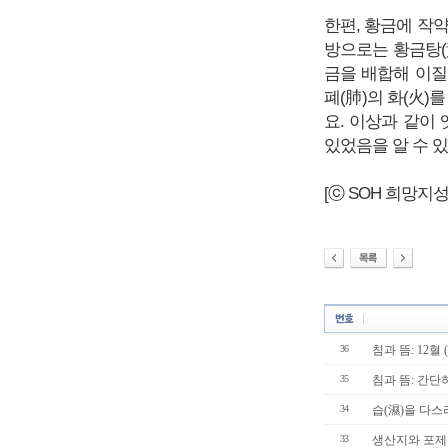
한편, 황금에 작약
방으로는 황금탕(
금을 배합해 이질
폐(肺)의 화(火)
요. 이상과 같이
있었음을 알 수 
[ⓒ SOH 희망지성 국
36
침과 뜸: 12혈 (
35
침과 뜸: 간단
34
습(濕)을 다스
33
생산지와 포제