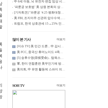
中 6세 아동, 뇌 유전자 편집 임상 시험 중 사망... 의료진 1년간 ....
상
‘파룬궁 보호법’ 美 상원 본회의 상정... 최종 입법 ‘초읽기’
특
[기자회견] “파룬궁 ‘4.25 평화대청원’ 기념 & 중공의 션윈 공연 .....
을
美 FBI, 조지아주 선관위 압수수색... 트럼프 “부정선거 증거 확보....
때
트럼프, 한국 상호관세 15→25% 인상... “韓 국회 무력합의 미비준”....
할
많이 본 기사
더보기
록
[이슈 TV] 美 민간 드론... 中 감시망 뚫고 군함 근접 촬영
들
美 FCC, 중국산 휴머노이드·4족보행 로봇·전력 인버터 신규 수입 .....
복
[5] 숭후수명(崇侯受命)... 탐욕스러운 북백후, 정벌의 기치를 올.....
용
軍, 한미 연합훈련 美무인기에 방공태세 발령... 왜?
나
美의회, 中 유엔 활동에 스파이 의혹 제기
리
SOH TV
더보기
양
방