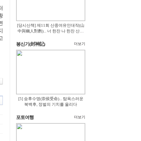
처
황
면
[당시산책] 제11회 산중여유인대작(山
지
中與幽人對酌)... 너 한잔 나 한잔 산의
꽃은 절로 피고
고
봉신기(封神記)
더보기
[5] 숭후수명(崇侯受命)... 탐욕스러운
북백후, 정벌의 기치를 올리다
포토여행
더보기