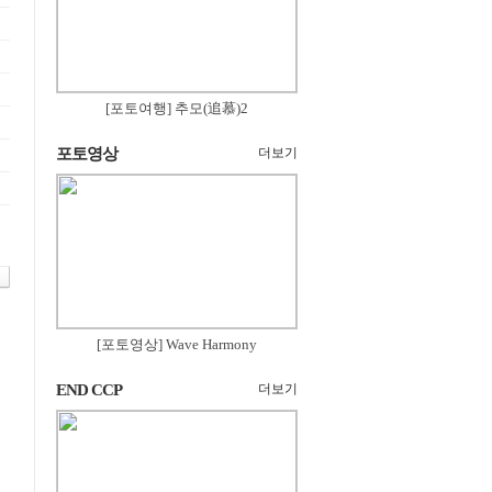
[포토여행] 추모(追慕)2
포토영상
더보기
[포토영상] Wave Harmony
END CCP
더보기