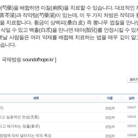
(芍藥)을 배합하면 이질(痢疾)을 치료할 수 있습니다. 대표적인 
黃芩湯)과 작약탕(芍藥湯)이 있는데, 이 두 가지 처방은 작약과 
을 치료합니다. 황금이 상백피(桑白皮) 즉 뽕나무 껍질을 만나
를 삭일 수 있고 백출(白朮)을 만나면 태아(胎兒)를 안정시킬 수 있
 옛날 사람들은 여러 약재를 배합해 치료하는 법을 매우 깊이 알
있습니다.
제방송 soundofhope.kr ]
1)
12-01-27
편집부
하고 실용적인 천성(天星)
12-01-21
편집부
리고 제거하는 창출(蒼朮)
12-01-13
편집부
방법에 따라 달라지는 약의 특성
12-01-06
편집부