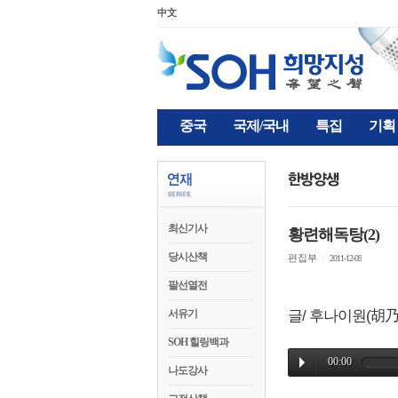
中文
중국
국제/국내
특집
기획
최신기사
황련해독탕(2)
당시산책
편집부
|
2011-12-09
팔선열전
서유기
글/ 후나이원(胡乃
SOH 힐링백과
나도강사