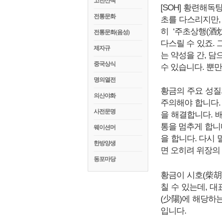
고전산책
[SOH] 황련해독
전통문화
초를 다스리지만,
히 ‘주초상행(酒炒
전통문화(음성)
다스릴 수 있죠. 
제자규
는 약성을 간, 
중국상식
수 있습니다. 뿐만
명의열전
황금의 주요 성질
의산야화
주의해야 합니다.
사전문명
을 해결합니다. 
통을 멈추게 합니
웨이션머
을 합니다. 다시 
한방양생
면 오히려 위장의
동포마당
황금이 시호(柴胡
칠 수 있는데, 
(少陽)에 해당하
입니다.