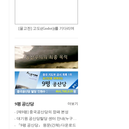
[꿀고전] 고도((Godot))를 기다리며
464,768,619
9평 공산당
더보기
[제9평] 중국공산당의 깡패 본성
대기원 공산당탈당 센터 안내(누구나 쉽게 退黨, 退團, 退隊 가능)
『9평 공산당』 원문(간체) 다운로드