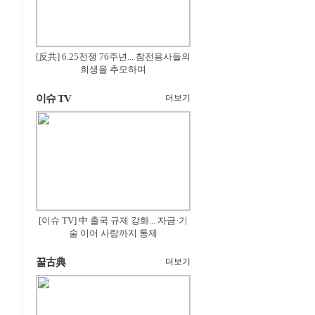
[反共] 6.25전쟁 76주년... 참전용사들의
희생을 추모하며
이슈 TV
더보기
[이슈 TV] 中 출국 규제 강화... 자금·기
술 이어 사람까지 통제
꿀古典
더보기