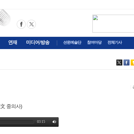
연재
미디어/방송
션윈예술단
참여마당
전체기사
文 중의사)