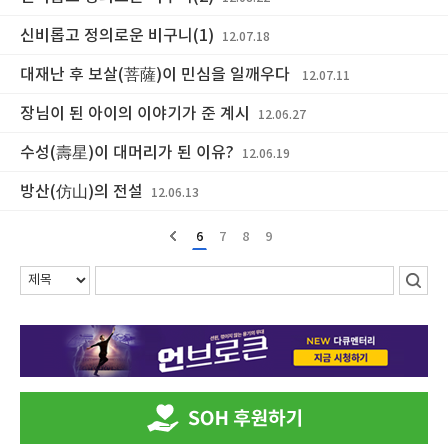
신비롭고 정의로운 비구니(1)
12.07.18
대재난 후 보살(菩薩)이 민심을 일깨우다
12.07.11
장님이 된 아이의 이야기가 준 계시
12.06.27
수성(壽星)이 대머리가 된 이유?
12.06.19
방산(仿山)의 전설
12.06.13
6
7
8
9