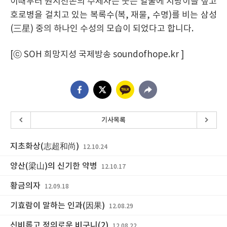
이때부터 원시천존의 수제자는 웃는 얼굴에 지팡이를 짚고
호로병을 걸치고 있는 복록수(복, 재물, 수명)를 비는 삼성
(三星) 중의 하나인 수성의 모습이 되었다고 합니다.
[ⓒ SOH 희망지성 국제방송 soundofhope.kr ]
기사목록
지초화상(志超和尚)
12.10.24
양산(梁山)의 신기한 약병
12.10.17
황금의자
12.09.18
기효람이 말하는 인과(因果)
12.08.29
신비롭고 정의로운 비구니(2)
12.08.22