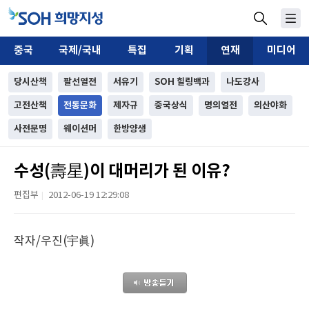
중국
국제/국내
특집
기획
연재
미디어
당시산책
팔선열전
서유기
SOH 힐링백과
나도강사
고전산책
전통문화
제자규
중국상식
명의열전
의산야화
사전문명
웨이션머
한방양생
수성(壽星)이 대머리가 된 이유?
편집부
2012-06-19 12:29:08
|
작자/우진(宇眞)