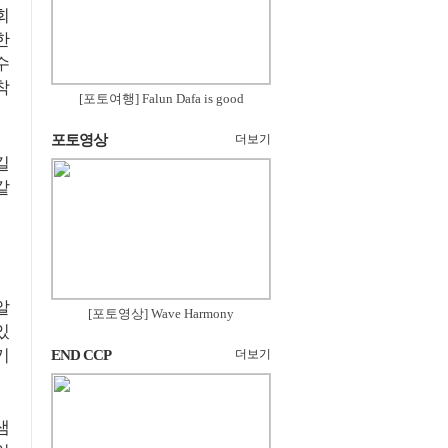
회
한
수
착
[포토여행] Falun Dafa is good
포토영상
더보기
길
같
알
[포토영상] Wave Harmony
있
기
END CCP
더보기
샘