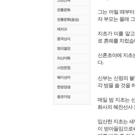
고전산책
전통문화
그는 어릴 때부터
자 부모는 몰래 
전통문화(음성)
제자규
지초가 이를 알고
중국상식
로 혼례를 치렀습
명의열전
신혼초야에 지초는
의산야화
다.
사전문명
웨이션머
신부는 신랑의 불
각 방을 쓸 것을
한방양생
동포마당
매일 밤 지초는 
화사의 혜찬선사 
입산한 지초는 새
이 받아들임으로써