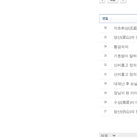
36
지초화상(志超
양산(梁山)의
35
34
황금의자
33
기효람이 말하
32
신비롭고 정의로
신비롭고 정의
31
30
대재난 후 보
장님이 된 아
29
28
수성(壽星)이 
27
방산(仿山)의 