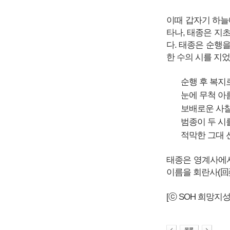
이때 갑자기 하늘
타나, 태종은 지
다. 태종은 순행
한 수의 시를 지
순행 후 복지로
눈에 무척 아름
보배로운 사찰 멀
범종이 두 시를 
적막한 그대 선
태종은 영계사에서
이름을 회란사(回
[ⓒ SOH 희망지성 국