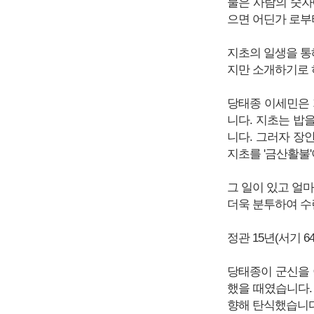
물은 사람의 숫자
으면 어딘가 로부
지초의 일생을 통
지만 소개하기로 
당태종 이세민은 
니다. 지초는 밥
니다. 그러자 장
지초를 '금산활불
그 일이 있고 얼마
더욱 분투하여 수
정관 15년(서기 6
당태종이 군신을 
했을 때였습니다.
향해 탄식했습니다