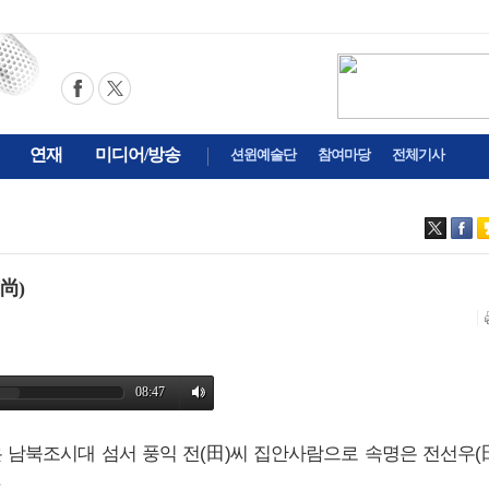
연재
미디어/방송
션윈예술단
참여마당
전체기사
尚)
상은 남북조시대 섬서 풍익 전(田)씨 집안사람으로 속명은 전선우(
.