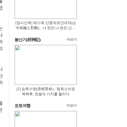
을
졌
[당시산책] 제11회 산중여유인대작(山
는
中與幽人對酌)... 너 한잔 나 한잔 산의
꽃은 절로 피고
나
봉신기(封神記)
더보기
까
의
니
단
위
[5] 숭후수명(崇侯受命)... 탐욕스러운
북백후, 정벌의 기치를 올리다
을
포토여행
더보기
은