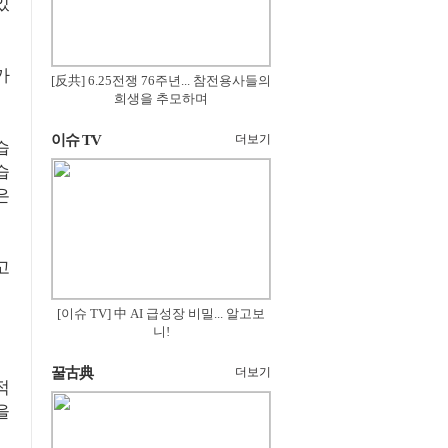
있
가
[反共] 6.25전쟁 76주년... 참전용사들의
희생을 추모하며
이슈 TV
더보기
습
습
은
고
[이슈 TV] 中 AI 급성장 비밀... 알고보
니!
꿀古典
더보기
적
을