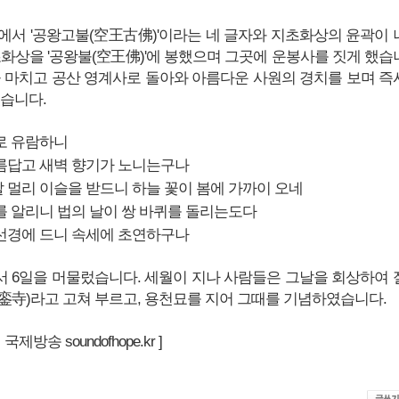
에서 '공왕고불(空王古佛)'이라는 네 글자와 지초화상의 윤곽이 
초화상을 '공왕불(空王佛)'에 봉했으며 그곳에 운봉사를 짓게 했습
을 마치고 공산 영계사로 돌아와 아름다운 사원의 경치를 보며 즉
었습니다.
 유람하니
답고 새벽 향기가 노니는구나
리 이슬을 받드니 하늘 꽃이 봄에 가까이 오네
알리니 법의 날이 쌍 바퀴를 돌리는도다
경에 드니 속세에 초연하구나
 6일을 머물렀습니다. 세월이 지나 사람들은 그날을 회상하여 
銮寺)라고 고쳐 부르고, 용천묘를 지어 그때를 기념하였습니다.
제방송 soundofhope.kr ]