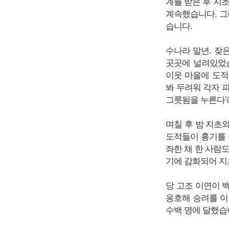
계를 받은 후 지
계속했습니다. 그
습니다.
수나라 말년. 잦
곳곳에 널려있었습
이웃 마을에 도적
봐 두려워 각자 
그릇됨을 누른다’
며칠 후 밤 지초
도적들이 흉기를 
좌한 채 한 사람
기에 감화되어 지
당 고조 이연이 
옹호해 승려를 이
수백 명에 달했습