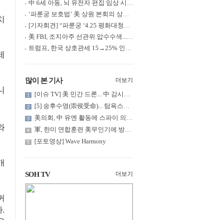
中 6세 아동, 뇌 유전자 편집 임상 시험 중 사망... 의료진 1년간 ....
‘파룬궁 보호법’ 美 상원 본회의 상정... 최종 입법 ‘초읽기’
치
[기자회견] “파룬궁 ‘4.25 평화대청원’ 기념 & 중공의 션윈 공연 .....
美 FBI, 조지아주 선관위 압수수색... 트럼프 “부정선거 증거 확보....
트럼프, 한국 상호관세 15→25% 인상... “韓 국회 무력합의 미비준”....
제
많이 본 기사
더보기
니
[이슈 TV] 美 민간 드론... 中 감시망 뚫고 군함 근접 촬영
[5] 숭후수명(崇侯受命)... 탐욕스러운 북백후, 정벌의 기치를 올.....
美의회, 中 유엔 활동에 스파이 의혹 제기
와
軍, 한미 연합훈련 美무인기에 방공태세 발령... 왜?
[포토영상] Wave Harmony
개
SOH TV
더보기
꺼
.