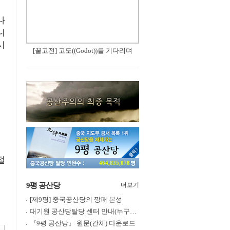
나
니
시
[꿀고전] 고도((Godot))를 기다리며
절
464,835,078
9평 공산당
더보기
[제9평] 중국공산당의 깡패 본성
대기원 공산당탈당 센터 안내(누구나 쉽게 退黨, 退團, 退隊 가능)
『9평 공산당』 원문(간체) 다운로드