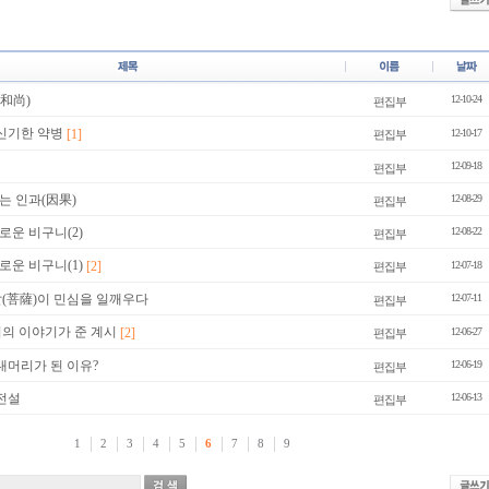
和尚)
12-10-24
편집부
 신기한 약병
[1]
12-10-17
편집부
12-09-18
편집부
는 인과(因果)
12-08-29
편집부
운 비구니(2)
12-08-22
편집부
로운 비구니(1)
[2]
12-07-18
편집부
살(菩薩)이 민심을 일깨우다
12-07-11
편집부
이의 이야기가 준 계시
[2]
12-06-27
편집부
대머리가 된 이유?
12-06-19
편집부
전설
12-06-13
편집부
1
2
3
4
5
6
7
8
9