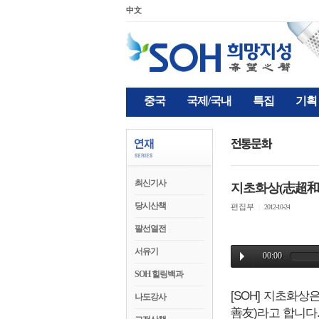
中文
중국
국제/국내
특집
기획
최신기사
지초화상(志超和
당시산책
편집부
|
2012-10-24
팔선열전
서유기
SOH 힐링백과
[SOH] 지초화
나도강사
善友)라고 합니다