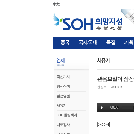
中文
중국
국제/국내
특집
기획
최신기사
관음보살이 삼장
당시산책
편집부
|
2014-10-13
팔선열전
서유기
SOH 힐링백과
[SOH]
나도강사