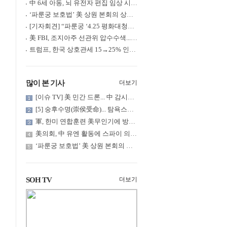
中 6세 아동, 뇌 유전자 편집 임상 시험 중 사망... 의료진 1년간 ....
‘파룬궁 보호법’ 美 상원 본회의 상정... 최종 입법 ‘초읽기’
[기자회견] “파룬궁 ‘4.25 평화대청원’ 기념 & 중공의 션윈 공연 .....
美 FBI, 조지아주 선관위 압수수색... 트럼프 “부정선거 증거 확보....
트럼프, 한국 상호관세 15→25% 인상... “韓 국회 무력합의 미비준”....
많이 본 기사
더보기
[이슈 TV] 美 민간 드론... 中 감시망 뚫고 군함 근접 촬영
[5] 숭후수명(崇侯受命)... 탐욕스러운 북백후, 정벌의 기치를 올.....
軍, 한미 연합훈련 美무인기에 방공태세 발령... 왜?
美의회, 中 유엔 활동에 스파이 의혹 제기
‘파룬궁 보호법’ 美 상원 본회의 상정... 최종 입법 ‘초읽기’
SOH TV
더보기