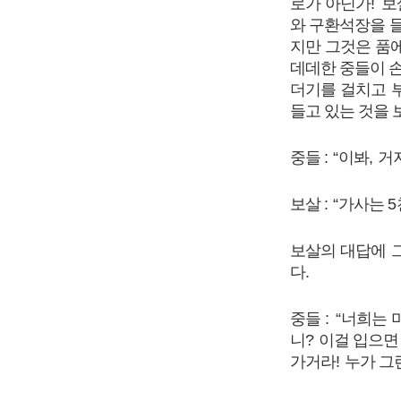
로가 아닌가
!
보
와 구환석장을 
지만 그것은 품
데데한 중들이 손
더기를 걸치고 
들고 있는 것을
중들
: “
이봐
,
거
보살
: “
가사는
5
보살의 대답에 
다
.
중들
: “
너희는 
니
?
이걸 입으면
가거라
!
누가 그