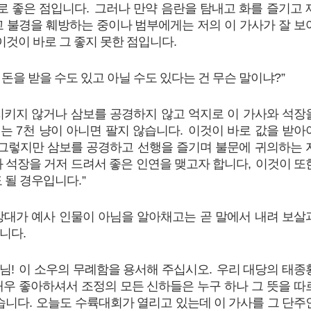
로 좋은 점입니다
.
그러나 만약 음란을 탐내고 화를 즐기고 
고 불경을 훼방하는 중이나 범부에게는 저의 이 가사가 잘 보
이것이 바로 그 좋지 못한 점입니다
.
돈을 받을 수도 있고 아닐 수도 있다는 건 무슨 말이냐
?”
지키지 않거나 삼보를 공경하지 않고 억지로 이 가사와 석장
게는
7
천 냥이 아니면 팔지 않습니다
.
이것이 바로 값을 받아
그렇지만 삼보를 공경하고 선행을 즐기며 불문에 귀의하는 
 석장을 거저 드려서 좋은 인연을 맺고자 합니다
,
이것이 또
도 될 경우입니다
.”
상대가 예사 인물이 아님을 알아채고는 곧 말에서 내려 보살
습니다
.
님
!
이 소우의 무례함을 용서해 주십시오
.
우리 대당의 태종
매우 좋아하셔서 조정의 모든 신하들은 누구 하나 그 뜻을 따
없습니다
.
오늘도 수륙대회가 열리고 있는데 이 가사를 그 단주