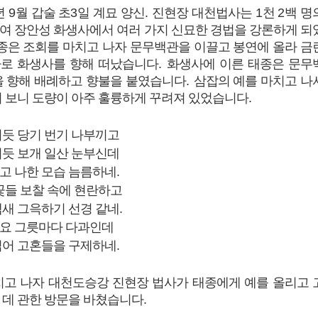
년
9
월 갑술 초
3
일 계묘 양신
.
진현장 대천법사는
1
천
2
백 명
여 장안성 화생사에서 여러 가지 신묘한 경법을 강론하게 되
종은 조회를 마치고 나자 문무백관을 이끌고 봉연에 올라 금
로 화생사를 향해 떠났습니다
.
화생사에 이른 태종은 문무
을 향해 배례하고 향불을 붙였습니다
.
삼잡의 예를 마치고 나
어 보니 도량이 아주 훌륭하게 꾸려져 있었습니다
.
치듯 당기 번기 나부끼고
지듯 보개 일산 눈부신데
고 나한 모습 늠름하네
.
꽃들 보찰 속에 현란하고
냄새 그윽하기 선경 같네
.
요 그릇마다 다과인데
읽어 고혼들을 구제하네
.
치고 나자 대천도승강 진현장 법사가 태종에게 예를 올리고 
 데 관한 방문을 바쳤습니다
.