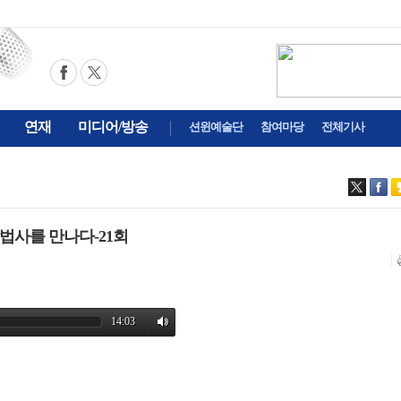
연재
미디어/방송
션윈예술단
참여마당
전체기사
법사를 만나다-21회