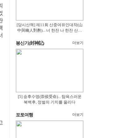
의
었
란
[당시산책] 제11회 산중여유인대작(山
백
中與幽人對酌)... 너 한잔 나 한잔 산의
서
꽃은 절로 피고
봉신기(封神記)
더보기
[5] 숭후수명(崇侯受命)... 탐욕스러운
북백후, 정벌의 기치를 올리다
포토여행
더보기
고