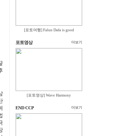
[포토여행] Falun Dafa is good
포토영상
더보기
끝
후
삼
[포토영상] Wave Harmony
단
며
END CCP
더보기
법
극
장