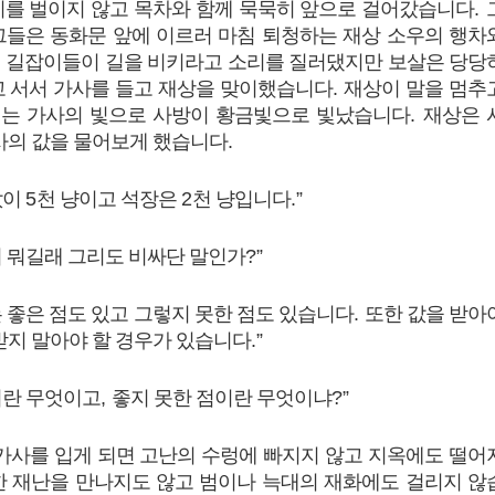
이를 벌이지 않고 목차와 함께 묵묵히 앞으로 걸어갔습니다
.
그들은 동화문 앞에 이르러 마침 퇴청하는 재상 소우의 행차
.
길잡이들이 길을 비키라고 소리를 질러댔지만 보살은 당당
고 서서 가사를 들고 재상을 맞이했습니다
.
재상이 말을 멈추
는 가사의 빛으로 사방이 황금빛으로 빛났습니다
.
재상은 
사의 값을 물어보게 했습니다
.
값이
5
천 냥이고 석장은
2
천 냥입니다
.”
 뭐길래 그리도 비싸단 말인가
?”
 좋은 점도 있고 그렇지 못한 점도 있습니다
.
또한 값을 받아
받지 말아야 할 경우가 있습니다
.”
이란 무엇이고
,
좋지 못한 점이란 무엇이냐
?”
 가사를 입게 되면 고난의 수렁에 빠지지 않고 지옥에도 떨어
한 재난을 만나지도 않고 범이나 늑대의 재화에도 걸리지 않