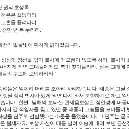
몇 권의 초생록
 천은은 끝없어라
.
 고혼들 풀려나니
 천만 년 복 누리리
.
 태종의 얼굴빛이 환하게 밝아졌습니다
.
 성심껏 참선을 닦아 불사에 게으름이 없도록 하라
.
불사가 
루어지게 되면 그대들에게도 복이 찾아들리라
.
짐은 그때에 
그대들의 수고에 보답하리라
.”
 승려들은 일제히 머리를 조아려 사례했습니다
.
태종은 그날 
이렛날 정식 법사가 있게 되면 다시 와서 분향하기로 하고 일
갔습니다
.
한편
,
남해의 보타산 관세음보살은 장안성에 머물
가지러 갈 적임자를 찾고 있던 중 태종이 고승들을 모아들여 
 화상을 단주로 선발했다는 소문을 들었습니다
.
그 단주는 곧 
온 불제자요
.
보살 자신이 태를 빌려 이승에 내려 보낸 금선