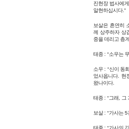
진현장 법사에게
알현하십시다
.”
보살은 흔연히 
께 상주하자 상
중을 데리고 층
태종
: “
소우는 무
소우
: “
신이 동
었사옵니다
.
현
왔나이다
.
태종
: “
그래
,
그
보살
: “
가사는
5
태종
: “
가사의 값