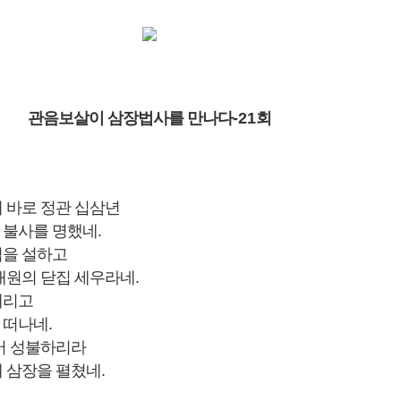
관음보살이 삼장법사를 만나다
-21
회
 바로 정관 십삼년
 불사를 명했네
.
법을 설하고
대원의 닫집 세우라네
.
내리고
 떠나네
.
어 성불하리라
내 삼장을 펼쳤네
.