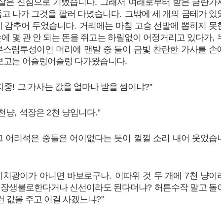
살은 진심으로 기뻤습니다
.
그래서 여래로부터 받은 금란가
들고 나가 그것을 팔러 다녔습니다
.
그밖에 세 개의 금테가 있
에 감추어 두었습니다
.
거리에는 마침 고승 선발에 뽑히지 못
에 몇 관 안 되는 돈을 쥐고는 하릴없이 어정거리고 있다가
,
부스럼투성이인 머리에 맨발 중 둘이 금빛 찬란한 가사를 손
 보고는 어슬렁어슬렁 다가왔습니다
.
지중
!
그 가사는 값을 얼마나 받을 셈이냐
?”
천냥
,
석장은
2
천 냥입니다
.”
그 어리석은 중들은 어이없다는 듯이 껄껄 소리 내어 웃었습
미치광이가 아니면 바보로구나
.
이따위 것 두 개에
7
천 냥이
 장생불로한다거나 신선이라도 된다더냐
?
허튼수작 말고 돌
런 값을 주고 이걸 사겠느냐
?”