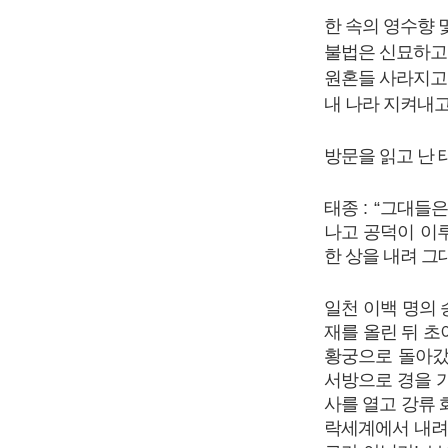
한 속의 영수향 
불법은 신묘하고
원혼들 사라지고
내 나라 지켜내고
방문을 읽고 난
태종
: “
그대들은
나고 공덕이 이
한 상을 내려 
일천 이백 명의
재를 올린 뒤 초
황궁으로 돌아
서방으로 경을 
사를 열고 강류
락세계에서 내려