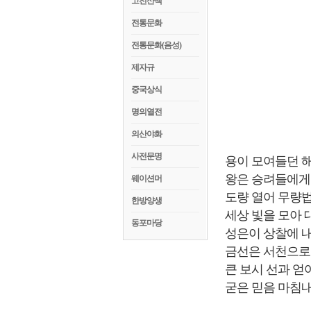
고전산책
전통문화
전통문화(음성)
제자규
중국상식
명의열전
의산야화
사전문명
용이 모여들던 해
왕은 승려들에게
웨이션머
도량 열어 무량
한방양생
세상 빛을 모아 
동포마당
성은이 상찰에 
금선은 서천으로
큰 보시 선과 얻
굳은 믿음 마침