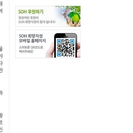
재
여
을
야
자
한
과
황
르
인