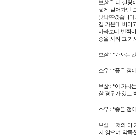
보살은 더 실랑
렇게 걸어가던 
맞닥뜨렸습니다
길 가운데 버티
바라보니 번쩍이
종을 시켜 그 가
보살
: “
가사는 
소우
: “
좋은 점이
보살
: “
이 가사는
할 경우가 있고 
소우
: “
좋은 점
보살
: “
저의 이
지 않으며 악독