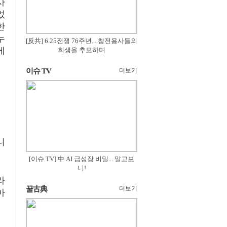
사
었
한
누
[反共] 6.25전쟁 76주년... 참전용사들의
에
희생을 추모하며
이슈 TV
더보기
니
[이슈 TV] 中 AI 급성장 비밀... 알고보
니!
라
꿀古典
더보기
아