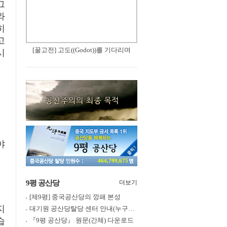
그
와
히
고
[꿀고전] 고도((Godot))를 기다리며
시
야
464,799,675
9평 공산당
더보기
[제9평] 중국공산당의 깡패 본성
지
대기원 공산당탈당 센터 안내(누구나 쉽게 退黨, 退團, 退隊 가능)
습
『9평 공산당』 원문(간체) 다운로드