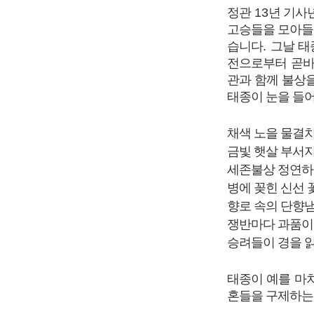
정관
13
년 기사
고승들을 모아들
습니다
.
그날 태
전으로부터 곧바
관과 함께 불상
태종이 눈을 들
채색 노을 물결
금빛 햇살 부서
세존불상 정연하
병에 꽂힌 신선 
향로 속의 단향
쟁반마다 과품이
승려들이 경을 
태종이 예를 마
혼들을 구제하는