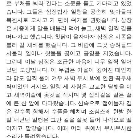
로 부처를 뵈러 간다는 소문을 듣고 기다리고 있었
습니다
.
그들은 삼장법사 일행을 공손히 맞아들여
복원사로 모시고 가 편히 쉬기를 권했습니다
.
삼장
은 시종에게 말을 배불리 먹여 놓고
,
새벽 일찍 길을
떠나자고 했습니다
.
첫닭이 울자마자 삼장은 시종을
불러 갈 채비를 했습니다
.
그 바람에 그곳 승려들도
서둘러 일어나 찻물을 끊이고 공양을 지었습니다
.
그런데 이날 삼장은 조급한 마음에 너무 일찍 일어
났던 모양입니다
.
이 무렵은 가을이 깊어진 때인지
라 닭도 일찍 울어 겨우 새벽 두시 밖에 안된 꼭두새
벽이었던 거지요
.
일행 세 사람은 교교한 달빛을 이
고 새벽이슬에 옷깃을 적시며 몇 십리길을 걸은 끝
에 큰 산 앞에 다다랐습니다
.
산속으로 접어들자 길
은 갈수록 험해서 수풀을 헤치며 조심스레 한발 한
발 내딛던 일행은 그만 길을 잘못 들어 나락으로 떨
어지고 말았습니다
.
이때 머리 위에서 무시무시한
소리가 들려왔습니다
.