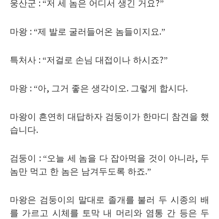
웅산군
: “
저 세 놈은 어디서 생긴 거요
?”
마왕
: “
제 발로 굴러들어온 놈들이지요
.”
특처사
: “
저걸로 손님 대접이나 하시죠
?”
마왕
: “
아
,
그거 좋은 생각이오
.
그렇게 합시다
.
마왕이 흔연히 대답하자 검둥이가 한마디 참견을 했
습니다
.
검둥이
: “
오늘 세 놈을 다 잡아먹을 것이 아니라
,
두
놈만 먹고 한 놈은 남겨두도록 하죠
.”
마왕은 검둥이의 말대로 졸개를 불러 두 시종의 배
를 가르고 시체를 토막 내 머리와 염통 간 등은 두