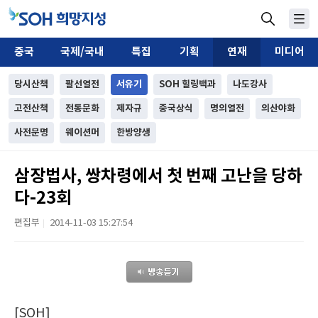
중국
국제/국내
특집
기획
연재
미디어
당시산책
팔선열전
서유기
SOH 힐링백과
나도강사
고전산책
전통문화
제자규
중국상식
명의열전
의산야화
사전문명
웨이션머
한방양생
삼장법사, 쌍차령에서 첫 번째 고난을 당하
다-23회
편집부
2014-11-03 15:27:54
|
[SOH]