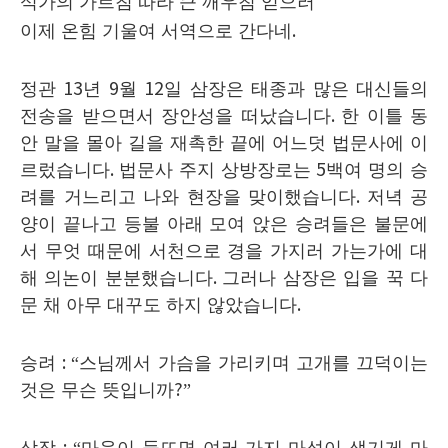
석가의 가르침 따라 큰 깨우침 얻으러
이제 온힘 기울여 서역으로 간다네
.
정관
13
년
9
월
12
일 삼장은 태종과 많은 대신들의
전송을 받으면서 장안성을 떠났습니다
.
한 이틀 동
안 말을 몰아 길을 재촉한 끝에 어느덧 법문사에 이
르렀습니다
.
법문사 주지 상방장로는
5
백여 명의 승
려를 거느리고 나와 현장을 맞이했습니다
.
저녁 공
양이 끝나고 등불 아래 모여 앉은 승려들은 불문에
서 무엇 때문에 서천으로 경을 가지러 가는가에 대
해 의논이 분분했습니다
.
그러나 삼장은 입을 꾹 다
문 채 아무 대꾸도 하지 않았습니다
.
승려
: “
스님께서 가슴을 가리키며 고개를 끄덕이는
것은 무슨 뜻입니까
?”