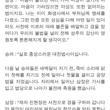
삼장
: “
마음이 들뜨면 여러 가지 마성이 생기게 마
련이오
.
마음이 가라앉으면 마성도 또한 없어지는
법이지요
.
나는 이미 화생사에서 부처님께 맹세를
다졌소
.
그런 만큼 모든 성심을 다해 어떤 일이 있더
라도 서천에 이르러 여래 불존을 배알하고 경을 얻
어다가 우리의 불법을 널리 전해 성주의 강산이 영
원토록 튼튼해지게 할 생각이오
.”
승려
: “
실로 충성스러운 대천법사이십니다
.
다음 날 승려들은 새벽달이 지기 전
,
죽비 소리에 닭
이 첫해를 치기도 전에 일어나 찻물을 끓이고 공양
밥을 지었습니다
.
자리에서 일어난 삼장은 가사를
입고 법당으로 나아가 불전에 축원을 했습니다
.
삼장
: “
제자 진현장은 서천으로 경을 구하러 갑니다
만 육안이 어리석어 부처님의 참모습을 알지 못합니