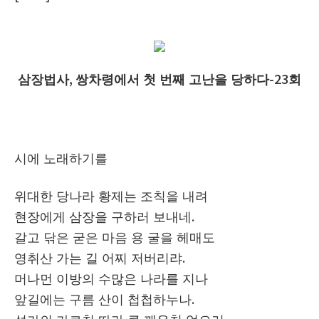
삼장법사
,
쌍차령에서 첫 번째 고난을 당하다
-23
회
시에 노래하기를
위대한 당나라 황제는 조칙을 내려
현장에게 삼장을 구하러 보내네
.
갈고 닦은 굳은 마음 용 굴을 헤매도
영취산 가는 길 어찌 저버리랴
.
머나먼 이방의 수많은 나라를 지나
앞길에는 구름 산이 첩첩하누나
.