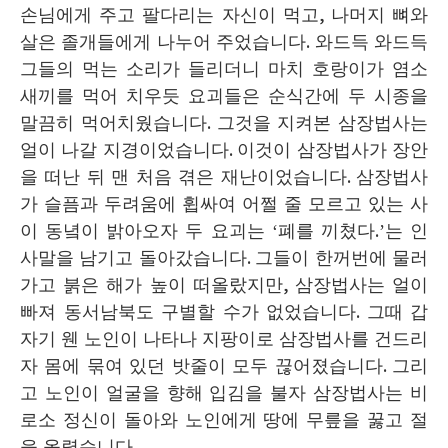
손님에게 주고 팔다리는 자신이 먹고
,
나머지 뼈와
살은 졸개들에게 나누어 주었습니다
.
와드득 와드득
그들의 먹는 소리가 들리더니 마치 호랑이가 염소
새끼를 먹어 치우듯 요괴들은 순식간에 두 시종을
말끔히 먹어치웠습니다
.
그것을 지켜본 삼장법사는
얼이 나갈 지경이었습니다
.
이것이 삼장법사가 장안
을 떠난 뒤 맨 처음 겪은 재난이었습니다
.
삼장법사
가 슬픔과 두려움에 휩싸여 어쩔 줄 모르고 있는 사
이 동녘이 밝아오자 두 요괴는
‘
폐를 끼쳤다
.’
는 인
사말을 남기고 돌아갔습니다
.
그들이 한꺼번에 물러
가고 붉은 해가 높이 떠올랐지만
,
삼장법사는 얼이
빠져 동서남북도 구별할 수가 없었습니다
.
그때 갑
자기 웬 노인이 나타나 지팡이로 삼장법사를 건드리
자 몸에 묶여 있던 밧줄이 모두 끊어졌습니다
.
그리
고 노인이 얼굴을 향해 입김을 불자 삼장법사는 비
로소 정신이 돌아와 노인에게 땅에 무릎을 꿇고 절
을 올렸습니다
.