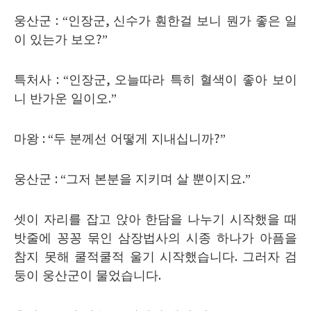
웅산군
: “
인장군
,
신수가 훤한걸 보니 뭔가 좋은 일
이 있는가 보오
?”
특처사
: “
인장군
,
오늘따라 특히 혈색이 좋아 보이
니 반가운 일이오
.”
마왕
: “
두 분께선 어떻게 지내십니까
?”
웅산군
: “
그저 본분을 지키며 살 뿐이지요
.”
셋이 자리를 잡고 앉아 한담을 나누기 시작했을 때
밧줄에 꽁꽁 묶인 삼장법사의 시종 하나가 아픔을
참지 못해 쿨적쿨적 울기 시작했습니다
.
그러자 검
둥이 웅산군이 물었습니다
.