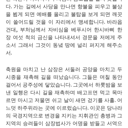
다
.
가는 길에서 사당을 만나면 향불을 피우고 불상
을 뵙게 되면 예배를 올리고 불탑을 보게 되면 깨끗
이 쓸어드릴 것을 이 자리에서 맹세합니다
.
바라옵
건대
,
부처님께서 자비심을 베푸시어 한시바삐 한
장 여섯 척의 금신을 나타내셔서 경문을 저에게 주
소서 그래서 그것이 동녘 땅에 널리 퍼지게 해주소
서
.
축원을 마치고 난 삼장은 서둘러 공양을 마치고 두
시종을 재촉해 길을 떠났습니다
.
그들은 며칠 동안
걸어서 공주성에 닿았습니다
.
그곳에서 하룻밤을 보
낸 일행은 다시 길을 재촉하며 배고프면 먹고 목마
르면 마시고 저물면 쉬고 날이 새면 걷기를 사흘
.
어
느덧 하주위라는 곳에 이르렀습니다
.
이곳은 당나라
의 국경지역으로 변경을 지키는 지휘관인 총병과 그
지역의 승려들이 삼장법사가 어명을 받들고 서역으