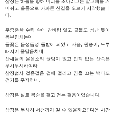
삼장은 하늘을 향해 머리를 조아리고는 말고삐를 거
머쥐고 홀몸으로 가파른 산길을 오르기 시작했습니
다
.
우중충한 수림 속에 찬바람 일고 골물도 성난 듯이
몸부림치는데
들꽃은 듬성듬성 돌밭에 피었고 사슴
,
원숭이
,
노루
때지어 줄달음치네
.
산새들의 울음소리 끊임이 없고 인적 없는 산속은
무시무시하여라
.
삼장법사 걸음걸음 겁에 떨리고 짐을 끄는 백마도
걷기를 주저하네
.
삼장은 실로 목숨을 걸고 걷는 걸음이었습니다
.
삼장은 무사히 서천까지 갈 수 있을까요
?
다음 시간