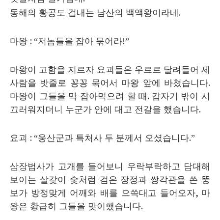
동해의 황공도 겁내는 남산의 백액왕이라네
.
마왕
: “
저놈들을 잡아 묶어라
!”
마왕이 고함을 지르자 요괴들은 우르르 달려들어 세
사람을 밧줄로 꽁꽁 묶어서 마왕 앞에 바쳤습니다
.
마왕이 그들을 막 잡아먹으려 할 때
.
갑자기 밖이 시
끄러워지더니 누군가 안에 대고 전갈을 했습니다
.
요괴
: “
웅산군과 특처사 두 분께서 오셨습니다
.”
삼장법사가 고개를 들어보니 우락부락하고 담대해
보이는 살갗이 숯처럼 검은 장정과 쌍각관을 쓴 뚱
보가 방정맞게 어깨와 배를 으쓱대고 들어오자
,
마
왕은 황급히 그들을 맞이했습니다
.