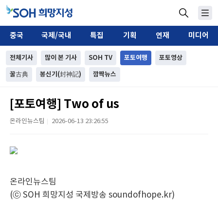
중국
국제/국내
특집
기획
연재
미디어
전체기사
많이 본 기사
SOH TV
포토여행
포토영상
꿀古典
봉신기(封神記)
깜짝뉴스
[포토여행] Two of us
온라인뉴스팀
2026-06-13 23:26:55
|
온라인뉴스팀
(ⓒ SOH 희망지성 국제방송 soundofhope.kr)