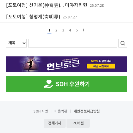
[포토여행] 신기운(神奇雲)... 미야자키현
26.07.28
[포토여행] 청명계(靑明界)
26.07.27
1
2
3
4
5
SOH 사명
이용약관
개인정보취급방침
전체기사
PC버전