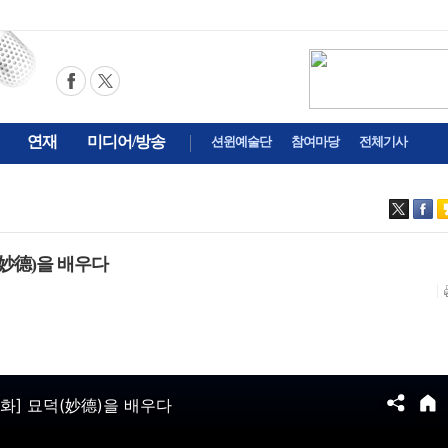
연재
미디어/방송
션윈예술단
참여마당
전체기사
(妙德)을 배우다