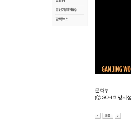
꿀古典
봉신기(封神記)
깜짝뉴스
문화부
(ⓒ SOH 희망지성 국