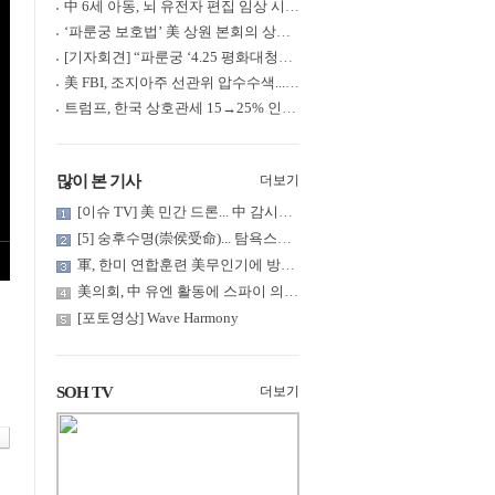
中 6세 아동, 뇌 유전자 편집 임상 시험 중 사망... 의료진 1년간 ....
‘파룬궁 보호법’ 美 상원 본회의 상정... 최종 입법 ‘초읽기’
[기자회견] “파룬궁 ‘4.25 평화대청원’ 기념 & 중공의 션윈 공연 .....
美 FBI, 조지아주 선관위 압수수색... 트럼프 “부정선거 증거 확보....
트럼프, 한국 상호관세 15→25% 인상... “韓 국회 무력합의 미비준”....
많이 본 기사
더보기
[이슈 TV] 美 민간 드론... 中 감시망 뚫고 군함 근접 촬영
[5] 숭후수명(崇侯受命)... 탐욕스러운 북백후, 정벌의 기치를 올.....
軍, 한미 연합훈련 美무인기에 방공태세 발령... 왜?
美의회, 中 유엔 활동에 스파이 의혹 제기
[포토영상] Wave Harmony
SOH TV
더보기