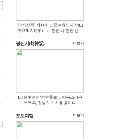
[당시산책] 제11회 산중여유인대작(山
中與幽人對酌)... 너 한잔 나 한잔 산의
꽃은 절로 피고
봉신기(封神記)
더보기
[5] 숭후수명(崇侯受命)... 탐욕스러운
북백후, 정벌의 기치를 올리다
포토여행
더보기