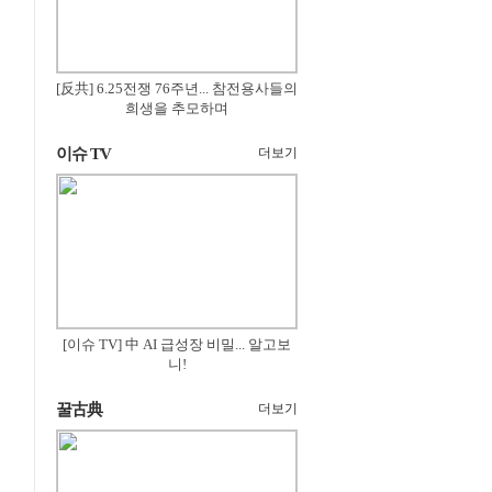
[反共] 6.25전쟁 76주년... 참전용사들의
희생을 추모하며
이슈 TV
더보기
[이슈 TV] 中 AI 급성장 비밀... 알고보
니!
꿀古典
더보기