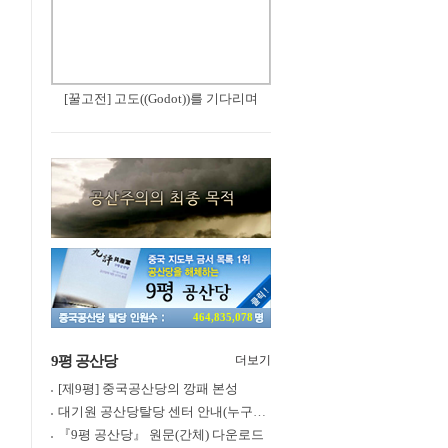
[꿀고전] 고도((Godot))를 기다리며
464,835,078
9평 공산당
더보기
[제9평] 중국공산당의 깡패 본성
대기원 공산당탈당 센터 안내(누구나 쉽게 退黨, 退團, 退隊 가능)
『9평 공산당』 원문(간체) 다운로드