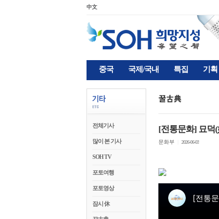
中文
중국
국제/국내
특집
기획
전체기사
[전통문화] 묘덕
많이 본 기사
문화부
|
2026-06-03
SOH TV
포토여행
포토영상
잠시 休