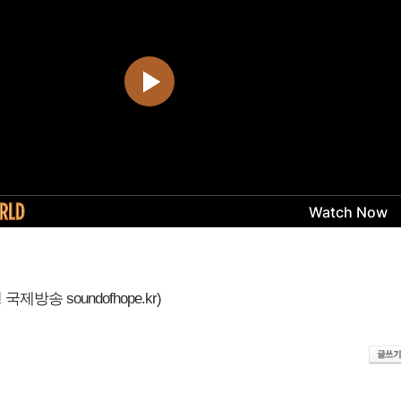
제방송 soundofhope.kr)