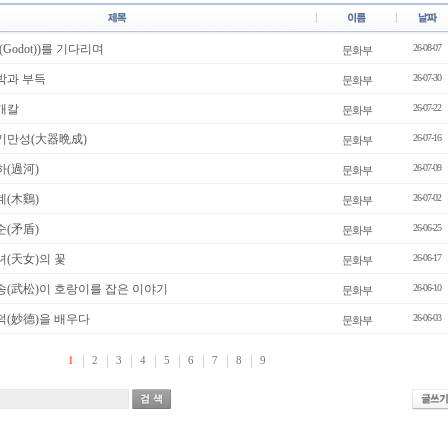
(Godot))를 기다리며
26-08-07
문화부
박과 부득
26-07-30
문화부
개칼
26-07-22
문화부
대기만성(大器晩成)
26-07-16
문화부
하(過河)
26-07-09
문화부
계(木鷄)
26-07-02
문화부
순(矛盾)
26-06-25
문화부
녀(天女)의 꽃
26-06-17
문화부
송(武松)이 호랑이를 잡은 이야기
26-06-10
문화부
덕(妙德)을 배우다
26-06-03
문화부
1
2
3
4
5
6
7
8
9