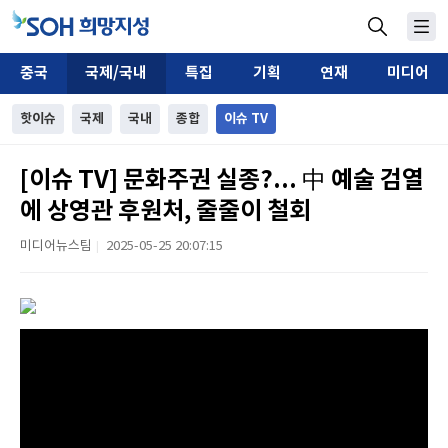
중국
국제/국내
특집
기획
연재
미디어
핫이슈
국제
국내
종합
이슈 TV
[이슈 TV] 문화주권 실종?... 中 예술 검열
에 상영관 후원처, 줄줄이 철회
미디어뉴스팀
2025-05-25 20:07:15
|