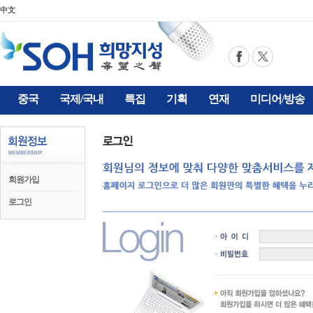
中文
중국
국제/국내
특집
기획
연재
미디어/방송
회원가입
로그인