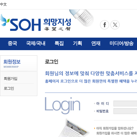
中文
중국
국제/국내
특집
기획
연재
미디어/방송
회원가입
로그인