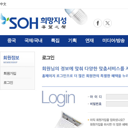
中文
중국
국제/국내
특집
기획
연재
미디어/방송
회원가입
로그인