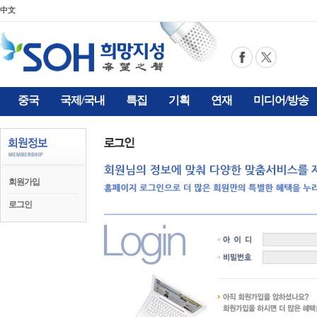
中文
중국
국제/국내
특집
기획
연재
미디어/방송
회원가입
로그인