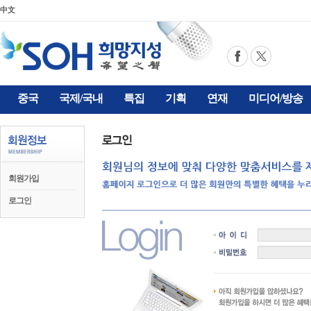
中文
중국
국제/국내
특집
기획
연재
미디어/방송
회원가입
로그인