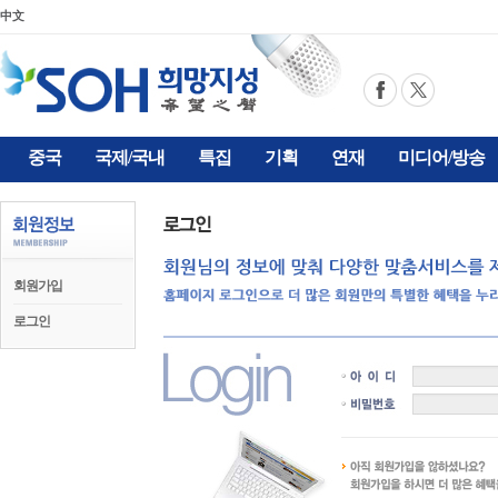
中文
중국
국제/국내
특집
기획
연재
미디어/방송
회원가입
로그인