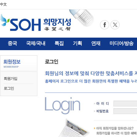
中文
중국
국제/국내
특집
기획
연재
미디어/방송
회원가입
로그인