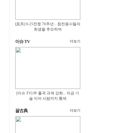
[反共] 6.25전쟁 76주년... 참전용사들의
희생을 추모하며
이슈 TV
더보기
[이슈 TV] 中 출국 규제 강화... 자금·기
술 이어 사람까지 통제
꿀古典
더보기