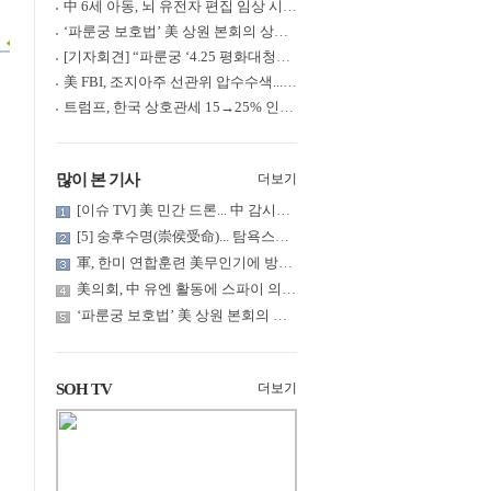
中 6세 아동, 뇌 유전자 편집 임상 시험 중 사망... 의료진 1년간 ....
‘파룬궁 보호법’ 美 상원 본회의 상정... 최종 입법 ‘초읽기’
[기자회견] “파룬궁 ‘4.25 평화대청원’ 기념 & 중공의 션윈 공연 .....
美 FBI, 조지아주 선관위 압수수색... 트럼프 “부정선거 증거 확보....
트럼프, 한국 상호관세 15→25% 인상... “韓 국회 무력합의 미비준”....
많이 본 기사
더보기
[이슈 TV] 美 민간 드론... 中 감시망 뚫고 군함 근접 촬영
[5] 숭후수명(崇侯受命)... 탐욕스러운 북백후, 정벌의 기치를 올.....
軍, 한미 연합훈련 美무인기에 방공태세 발령... 왜?
美의회, 中 유엔 활동에 스파이 의혹 제기
‘파룬궁 보호법’ 美 상원 본회의 상정... 최종 입법 ‘초읽기’
SOH TV
더보기