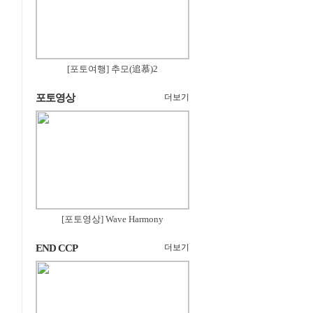
[포토여행] 추모(追慕)2
포토영상
더보기
[포토영상] Wave Harmony
END CCP
더보기