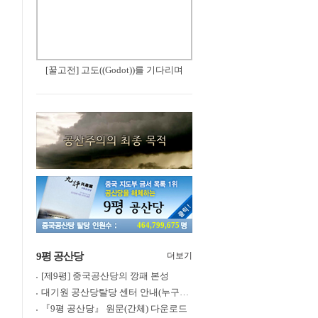
[꿀고전] 고도((Godot))를 기다리며
464,799,675
9평 공산당
더보기
[제9평] 중국공산당의 깡패 본성
대기원 공산당탈당 센터 안내(누구나 쉽게 退黨, 退團, 退隊 가능)
『9평 공산당』 원문(간체) 다운로드