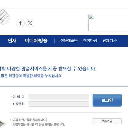
연재
미디어/방송
션윈예술단
참여마당
전체기사