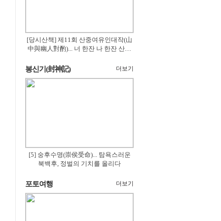
[당시산책] 제11회 산중여유인대작(山
中與幽人對酌)... 너 한잔 나 한잔 산의
꽃은 절로 피고
봉신기(封神記)
더보기
[5] 숭후수명(崇侯受命)... 탐욕스러운
북백후, 정벌의 기치를 올리다
포토여행
더보기