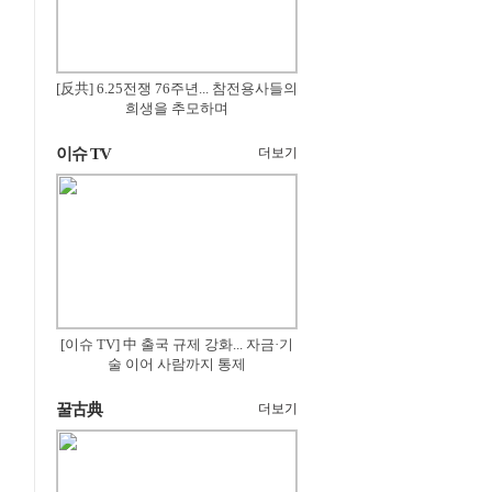
[反共] 6.25전쟁 76주년... 참전용사들의
희생을 추모하며
이슈 TV
더보기
[이슈 TV] 中 출국 규제 강화... 자금·기
술 이어 사람까지 통제
꿀古典
더보기