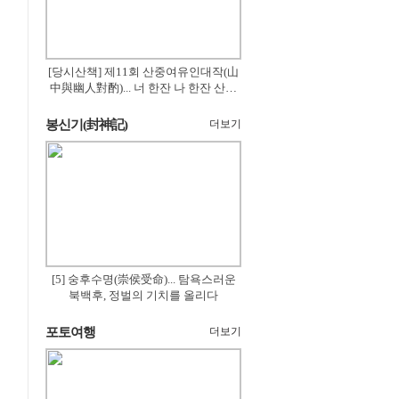
[당시산책] 제11회 산중여유인대작(山
中與幽人對酌)... 너 한잔 나 한잔 산의
꽃은 절로 피고
봉신기(封神記)
더보기
[5] 숭후수명(崇侯受命)... 탐욕스러운
북백후, 정벌의 기치를 올리다
포토여행
더보기