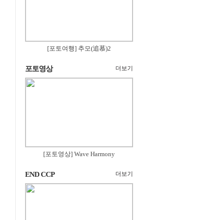
[포토여행] 추모(追慕)2
포토영상
더보기
[포토영상] Wave Harmony
END CCP
더보기