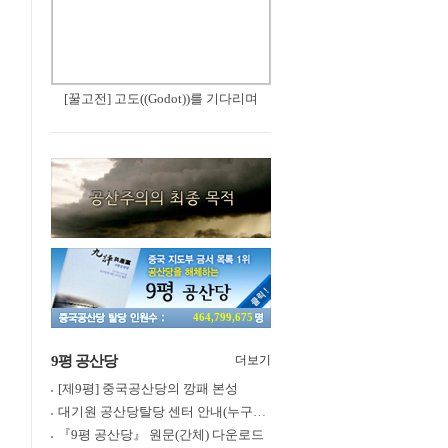
[꿀고전] 고도((Godot))를 기다리며
464,799,675
9평 공산당
더보기
[제9평] 중국공산당의 깡패 본성
대기원 공산당탈당 센터 안내(누구나 쉽게 退黨, 退團, 退隊 가능)
『9평 공산당』 원문(간체) 다운로드