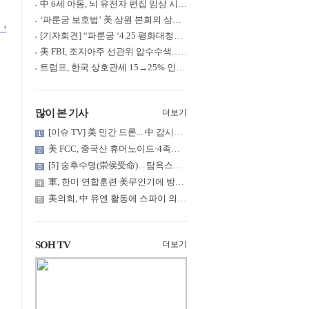
中 6세 아동, 뇌 유전자 편집 임상 시험 중 사망... 의료진 1년간 ....
‘파룬궁 보호법’ 美 상원 본회의 상정... 최종 입법 ‘초읽기’
[기자회견] “파룬궁 ‘4.25 평화대청원’ 기념 & 중공의 션윈 공연 .....
美 FBI, 조지아주 선관위 압수수색... 트럼프 “부정선거 증거 확보....
트럼프, 한국 상호관세 15→25% 인상... “韓 국회 무력합의 미비준”....
많이 본 기사
더보기
[이슈 TV] 美 민간 드론... 中 감시망 뚫고 군함 근접 촬영
美 FCC, 중국산 휴머노이드·4족보행 로봇·전력 인버터 신규 수입 .....
[5] 숭후수명(崇侯受命)... 탐욕스러운 북백후, 정벌의 기치를 올.....
軍, 한미 연합훈련 美무인기에 방공태세 발령... 왜?
美의회, 中 유엔 활동에 스파이 의혹 제기
SOH TV
더보기