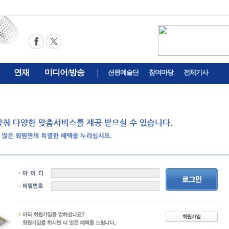
연재
미디어/방송
션윈예술단
참여마당
전체기사