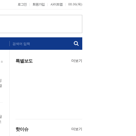
로그인
회원가입
사이트맵
08.06(목)
검색어 입력
특별보도
더보기
정
결
글
으
핫이슈
더보기