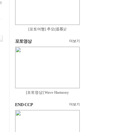
하
[포토여행] 추모(追慕)2
포토영상
더보기
[포토영상] Wave Harmony
END CCP
더보기