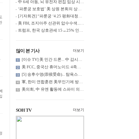
中 6세 아동, 뇌 유전자 편집 임상 시험 중 사망... 의료진 1년간 ....
‘파룬궁 보호법’ 美 상원 본회의 상정... 최종 입법 ‘초읽기’
[기자회견] “파룬궁 ‘4.25 평화대청원’ 기념 & 중공의 션윈 공연 .....
도
반
美 FBI, 조지아주 선관위 압수수색... 트럼프 “부정선거 증거 확보....
트럼프, 한국 상호관세 15→25% 인상... “韓 국회 무력합의 미비준”....
많이 본 기사
더보기
를
[이슈 TV] 美 민간 드론... 中 감시망 뚫고 군함 근접 촬영
美 FCC, 중국산 휴머노이드·4족보행 로봇·전력 인버터 신규 수입 .....
[5] 숭후수명(崇侯受命)... 탐욕스러운 북백후, 정벌의 기치를 올.....
軍, 한미 연합훈련 美무인기에 방공태세 발령... 왜?
美의회, 中 유엔 활동에 스파이 의혹 제기
베
입
SOH TV
더보기
정