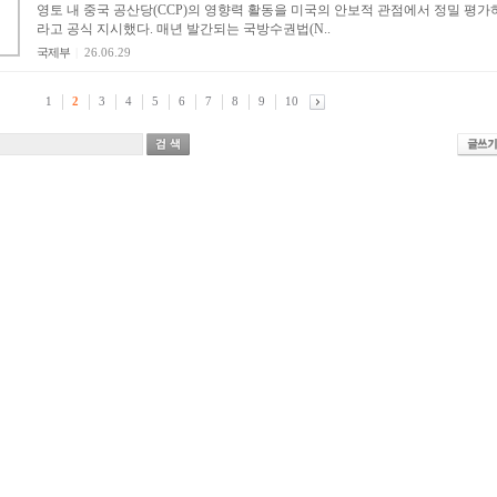
영토 내 중국 공산당(CCP)의 영향력 활동을 미국의 안보적 관점에서 정밀 평가
라고 공식 지시했다. 매년 발간되는 국방수권법(N..
국제부
|
26.06.29
1
2
3
4
5
6
7
8
9
10