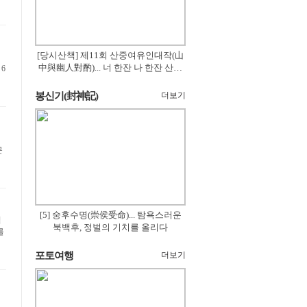
[당시산책] 제11회 산중여유인대작(山
中與幽人對酌)... 너 한잔 나 한잔 산의
6
꽃은 절로 피고
봉신기(封神記)
더보기
근
[5] 숭후수명(崇侯受命)... 탐욕스러운
입
북백후, 정벌의 기치를 올리다
를
포토여행
더보기