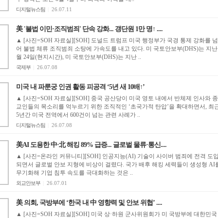
디지털뉴스팀
|
26.07.11
美 '불법 이민·조직범죄' 단속 강화... 갱단원 1만 명↑ ....
▲ [사진=SOH 자료실][SOH] 도널드 트럼프 미국 행정부가 국경 통제 강화를 넘
어 불법 체류 조직범죄 소탕에 가속도를 내고 있다. 미 국토안보부(DHS)는 지난 
월 24일(현지시간), 미 국토안보부(DHS)는 지난 ..
국제부
|
26.07.08
미국 내 파룬궁 인권 활동 피공격 ‘5년 새 10배↑’
▲ [사진=SOH 자료실][SOH] 중국 공산당이 미국 영토 내에서 반체제 인사와 종
교인들의 목소리를 억누르기 위한 조직적인 ‘초국가적 탄압’을 확대하면서, 최
5년간 미국 전역에서 600건이 넘는 관련 사례가 ..
디지털뉴스팀
|
26.07.08
美AI 도용한 中·北 해킹 89% 급증... 글로벌 물류·통신....
▲ [사진=온라인 커뮤니티][SOH] 인공지능(AI) 기술이 사이버 범죄에 전격 도
되면서 글로벌 안보 지형에 비상이 걸렸다. 국가 배후 해킹 세력들이 생성형 AI
무기화해 기업 침투 속도를 극대화하는 것은 ..
외교안보부
|
26.07.01
美 의회, 국방부에 ‘한국 내 中 영향력 및 안보 위협’ ....
▲ [사진=SOH 자료실][SOH] 미국 상·하원 군사위원회가 미 국방부에 대한민국