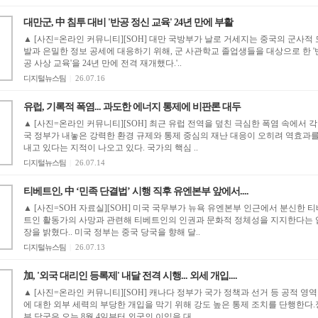
대만군, 中 침투 대비 '반공 정신 교육' 24년 만에 부활
▲ [사진=온라인 커뮤니티][SOH] 대만 국방부가 날로 거세지는 중국의 군사적 
발과 은밀한 정보 공세에 대응하기 위해, 군 사관학교 졸업생들을 대상으로 한 '
공 사상 교육'을 24년 만에 전격 재개했다.'..
디지털뉴스팀
|
26.07.16
유럽, 기록적 폭염... 과도한 에너지 통제에 비판론 대두
▲ [사진=온라인 커뮤니티][SOH] 최근 유럽 전역을 덮친 극심한 폭염 속에서 각
국 정부가 내놓은 강력한 환경 규제와 통제 중심의 재난 대응이 오히려 역효과
내고 있다는 지적이 나오고 있다. 국가의 핵심 ..
디지털뉴스팀
|
26.07.14
티베트인, 中 ‘민족 단결법’ 시행 직후 유엔본부 앞에서....
▲ [사진=SOH 자료실][SOH] 미국 국무부가 뉴욕 유엔본부 인근에서 분신한 티
트인 활동가의 사망과 관련해 티베트인의 인권과 문화적 정체성을 지지한다는 
장을 밝혔다.. 미국 정부는 중국 당국을 향해 달..
디지털뉴스팀
|
26.07.13
加, '외국 대리인 등록제' 내달 전격 시행... 외세 개입....
▲ [사진=온라인 커뮤니티][SOH] 캐나다 정부가 국가 정책과 선거 등 공적 영역
에 대한 외부 세력의 부당한 개입을 막기 위해 강도 높은 통제 조치를 단행한다.
부 당국은 오는 8월 4일부터 외국의 이익을 대..