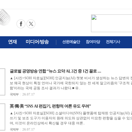
연재
미디어/방송
션윈예술단
참여마당
전체기사
글로벌 공영방송 연합 “뉴스 요약 AI, 2건 중 1건 꼴로 ....
▲ [사진=SOH 자료실][SOH] 인공지능(AI) 챗봇 비서가 생성하는 뉴스 답변의 
보 왜곡 현상이 특정 언어나 국가에 국한되지 않는 전 세계 알고리즘의 '구조적 
함'이라는 국제 공동 조사 결과가 나왔다.■ 유..
국제부
|
26.07.17
英·獨·美 “SNS AI 편집기, 편향적 여론 유도 우려”
▲ [사진=SOH 자료실][SOH] 소셜미디어(SNS) 플랫폼에 탑재된 인공지능(AI) 
쓰기 및 보조 도구가 이용자의 원래 의도와 상관없이 미묘한 편향을 심을 수 있
며, 이것이 온라인상에서 확산될 경우 대중 여론..
국제부
|
26.07.17