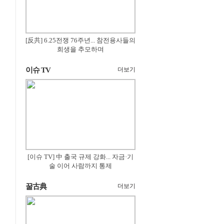
[反共] 6.25전쟁 76주년... 참전용사들의
희생을 추모하며
이슈 TV
더보기
[이슈 TV] 中 출국 규제 강화... 자금·기
술 이어 사람까지 통제
꿀古典
더보기