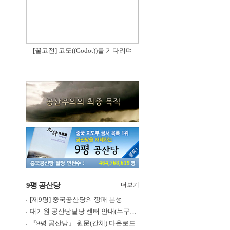
[꿀고전] 고도((Godot))를 기다리며
464,768,619
9평 공산당
더보기
[제9평] 중국공산당의 깡패 본성
대기원 공산당탈당 센터 안내(누구나 쉽게 退黨, 退團, 退隊 가능)
『9평 공산당』 원문(간체) 다운로드