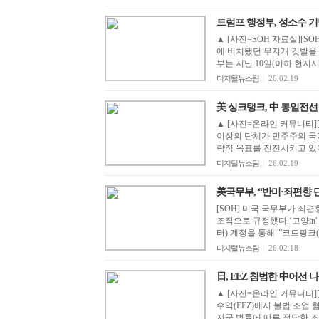
트럼프 행정부, 성소수 
▲ [사진=SOH 자료실][
에 비치됐던 무지개 깃발을 철거했다. ‘크리스천투데이’ 등
부는 지난 10일(이하 현지시
디지털뉴스팀
|
26.02.19
美 싱크탱크, 中 통일전선 단체
▲ [사진=온라인 커뮤니티][
이상의 단체가 민주주의 국가
략적 목표를 진전시키고 있다
디지털뉴스팀
|
26.02.19
美국무부, “반미·좌편향
[SOH] 미국 국무부가 좌
조직으로 규정했다.‘고양in'
터) 계정을 통해 "'코드핑크(Code
디지털뉴스팀
|
26.02.18
日, EEZ 침범한 中어선 나
▲ [사진=온라인 커뮤니티]
수역(EEZ)에서 불법 조업
자국 법률에 따른 정당한 조