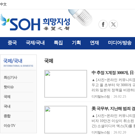
中文
중국
국제/국내
특집
기획
연재
미디어/방송
中 추정 X계정 3000개, 日
최신기사
▲ [사진=온라인 커뮤니티][
두고 올 초부터 약 3000개
핫이슈
리와 일본의 정책을 비판하
국제
디지털뉴스팀
|
26.02.25
국내
美 국무부, 지난해 범죄 
▲ [사진=온라인 커뮤니티]
종합
비자 10만건 이상이 취소된
이슈 TV
간) 소셜미디어 엑스(X)를 
디지털뉴스팀
|
26.02.20