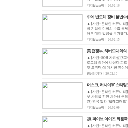
디지털뉴스팀
|
26.02.16
中에 반도체 장비 불법수
▲ [사진=온라인 커뮤니티]
비 기업이 미국의 수출 통제
해 막대한 벌금을 부과했다.‘
디지털뉴스팀
|
26.02.15
美 전쟁부, 하버드대와의 모든
▲ [사진=SOH 자료실][S
로그램 중단에 나섰다.피트 
옛 트위터)에 게시한 영상에서 
권성민 기자
|
26.02.10
머스크, 러시아軍 스타링크 
▲ [사진=온라인 커뮤니티]
넷 사용을 전면 차단해 군의
간) 영국 일간 ‘텔레그래프’
디지털뉴스팀
|
26.02.09
加, 파이브 아이즈 회원국
▲ [사진=온라인 커뮤니티][S