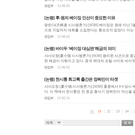
편집부
|
12.06.05
[논평] 후-원의 베이징 인선이 중요한 이유
팡린다(方林達 시사평론가) [SOH] 베이징은 원래 지난 5월 제11차 당대회를 개최할 예정이었으나 베이징 시각
으로 31일까지 대회를 소집한다는 통보조차 없었다. 이는
편집부
|
12.06.02
[논평] 바이두 ‘베이징 대심판’해금의 의미
샤샤오창(夏小強 시사평론가) [SOH] 왕리쥔 사건으로 중공 고위층 내 투쟁이 유발된 가운데 민감한 사건에 대
한 해금이 이뤄지고 있다. 중국 최대의 포털 사이트 바이두(
편집부
|
12.06.02
[논평] 천시퉁 회고록 출간은 장쩌민이 타겟
샤샤오창 (夏小強‧시사평론가) [SOH] 홍콩에서 6∙4 당
다. 이 책에서 천시퉁은 전 중공 총서기 장쩌민이 자신을 끌
편집부
|
12.05.31
21
22
23
24