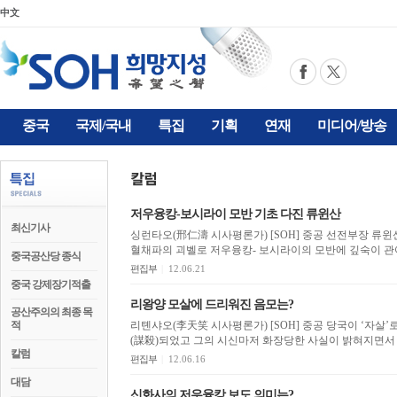
中文
중국
국제/국내
특집
기획
연재
미디어/방송
저우융캉-보시라이 모반 기초 다진 류윈산
최신기사
싱런타오(邢仁濤 시사평론가) [SOH] 중공 선전부장 류윈산(劉雲山)은 공청단파가 아니라 장쩌민파의 적자이자
혈채파의 괴벨로 저우융캉- 보시라이의 모반에 깊숙이 관여
중국공산당 종식
편집부
|
12.06.21
중국 강제장기적출
리왕양 모살에 드리워진 음모는?
공산주의의 최종 목
적
리톈샤오(李天笑 시사평론가) [SOH] 중공 당국이 ‘자살’로 발표한 6.4 투사 리왕양(李旺陽)이 중공에 의해 모살
(謀殺)되었고 그의 시신마저 화장당한 사실이 밝혀지면서 
칼럼
편집부
|
12.06.16
대담
신화사의 저우융캉 보도 의미는?