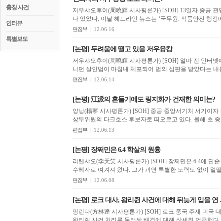
충칭 사건
저우샤오후이(周曉輝 시사평론가) [SOH] 13일자 중공 관영 신화사이트에는 중공 지도부의 활동 상황이 잘 나타
나 있었다. 이날 헤드라인 뉴스는 ‘국무원: 식품안전 행정에
인터뷰
편집부
|
12.06.16
특별보도
[논평] 두려움에 떨고 있을 저우융캉
저우샤오후이(周曉輝 시사평론가) [SOH] 얼마 전 인터넷에서 두 편의 문장을 보았다. 하나는 십여년을 도망 다
니던 살인범이 마침내 체포되어 법의 심판을 받았다는 내용이
편집부
|
12.06.14
[논평] 江派의 흔들기에도 링지화가 건재한 의미는?
양닝(楊寧 시사평론가) [SOH] 중공 중앙서기처 서기이자
상무위원의 다크호스 
편집부
|
12.06.13
[논평] 장쩌민은 6.4 학살의 원흉
리톈샤오(李天笑 시사평론가) [SOH] 장쩌민은 6.4에 단순 가담해 당정군(黨政軍) 3가지 대권을 한 손에 쥔 최대
편집부
|
12.06.08
[논평] 로크 대사, 왕리쥔 사건에 대해 뒤늦게 입을 연 ..
팡린다(方林達 시사평론가) [SOH] 로크 중국 주재 미국 대사가 미국 시사주간지 뉴스위크와 가진 인터뷰에서