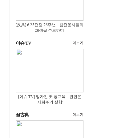
[反共] 6.25전쟁 76주년... 참전용사들의
희생을 추모하며
이슈 TV
더보기
[이슈 TV] 망가진 美 공교육... 원인은
'사회주의 실험'
꿀古典
더보기