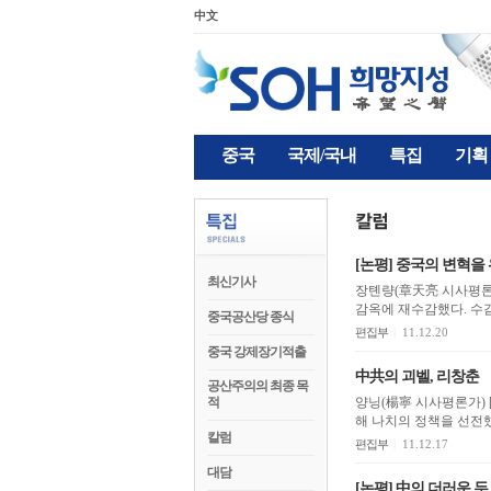
中文
중국
국제/국내
특집
기획
[논평] 중국의 변혁을
최신기사
장톈량(章天亮 시사평론가) [SOH] 최근 중공정권의 조종을 받는 중국 사법계통에서 가오즈
감옥에 재수감했다. 수감
중국공산당 종식
편집부
|
11.12.20
중국 강제장기적출
中共의 괴벨, 리창춘
공산주의의 최종 목
적
양닝(楊寧 시사평론가) [SOH] 나치독일의 선전부장 괴벨은 히틀러에 대한 충성심으로 국가의 모든 수단을 동원
해 나치의 정책을 선전했
칼럼
편집부
|
11.12.17
대담
[논평] 中의 더러운 