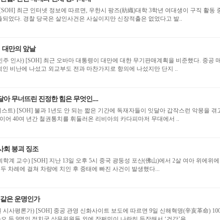
[SOH] 최근 인터넷 정보에 따르면, 우한시 팡즈(紡織)대학 3학년 여대생이 구직 활동 
출되었다. 경찰 당국은 살인사건은 사실이지만 신장적출은 없었다고 발..
：대만의 앞날
 무기판매계획을 비준했다. 중공 매
인 비난에 나섰고 외교부도 전과 마찬가지로 항의에 나섰지만 단지 ..
아 무너뜨린 진정한 힘은 무엇인....
트) [SOH] 불과 1년도 안 되는 짧은 기간에 독재자들이 잇달아 갑작스런 악몽을 겪
 이어 40여 년간 철권통치를 휘둘러온 리비아의 카다피마저 무대에서 ..
사회 붕괴 징조
광둥성 포산(佛山)에서 2살 여아 위에위에
 두 차례에 걸쳐 차량에 치인 후 중태에 빠진 사건이 발생했다...
와 같은 운명인가
시사평론가) [SOH] 중공 관영 신화사이트 보도에 따르면 9일 신해혁명(辛亥革命) 10
 등 9명의 정치국 상무위원들 외에 장쩌민이 나란히 등장해서 ‘건강’을..