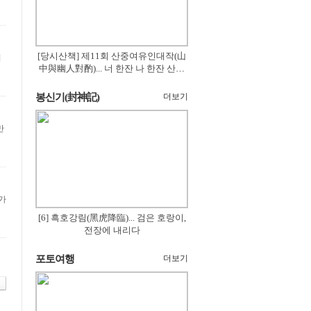
[당시산책] 제11회 산중여유인대작(山
中與幽人對酌)... 너 한잔 나 한잔 산의
꽃은 절로 피고
봉신기(封神記)
더보기
[6] 흑호강림(黑虎降臨)... 검은 호랑이,
전장에 내리다
포토여행
더보기