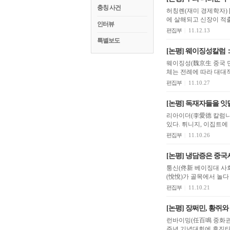
충칭 사건
허칭롄(재미 경제학자) 
에 살해되고 신장이 적
인터뷰
편집부
|
11.12.13
특별보도
[논평] 웨이징성칼럼
웨이징성(魏京生 중국 민주 인사) [SOH] 최근 오바마 대통령이 대만에 대한
체는 전례에 따라 대대적
편집부
|
11.10.27
[논평] 독재자들을 잇달
리아이더(李愛德 칼럼니스
있다. 튀니지, 이집트에
편집부
|
11.10.26
[논평] 냉담증은 중국
퉁신(佟新 베이징대 사회학계 교수) [SOH] 지난 13일 오후 5시 중국 
(悅悅)가 골목에서 놀다
편집부
|
11.10.21
[논평] 장쩌민, 황쥐
런바이밍(任百鳴 중화권 
주년 기념대회에 후진타오