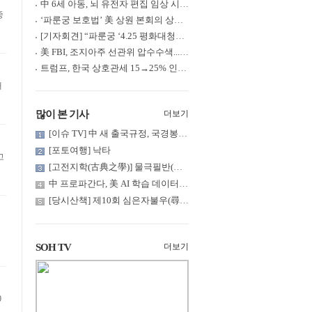
中 6세 아동, 뇌 유전자 편집 임상 시험 중 사망... 의료진 1년간 ....
중
‘파룬궁 보호법’ 美 상원 본회의 상정... 최종 입법 ‘초읽기’
[기자회견] “파룬궁 ‘4.25 평화대청원’ 기념 & 중공의 션윈 공연 .....
美 FBI, 조지아주 선관위 압수수색... 트럼프 “부정선거 증거 확보....
트럼프, 한국 상호관세 15→25% 인상... “韓 국회 무력합의 미비준”....
많이 본 기사
더보기
[이슈 TV] 中 새 출국규정, 국경봉쇄?... 특정계층 출국 규제 강화
[포토여행] 낙타
고
[고전지학(古典之學)] 물극필반(物極必反)
中 프로파간다, 美 AI 학습 데이터 대거 오염
[당시산책] 제10회 심은자불우(尋隱者不遇)... 깊은 산 구름 속 어....
SOH TV
더보기
0