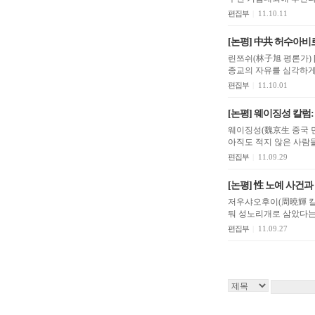
편집부
|
11.10.11
[논평] 中共 허수아비
린쯔쉬(林子旭 평론가) [SOH] 최근 미 국무부에서 발표한 ‘2011 하반기 국제종교자유보고서’에서 중공 당국이
종교의 자유를 심각하게 
편집부
|
11.10.01
[논평] 웨이징성 칼럼
웨이징성(魏京生 중국 민주 인사) [RFA] 지금 많은 사람들이 이미 개량(改良
아직도 적지 않은 사람들
편집부
|
11.09.29
[논평] 性 노예 사건과
저우샤오후이(周曉輝 칼럼니스트) [SOH] 며칠 전 한 중국 공무원이 지하감
편집부
|
11.09.27