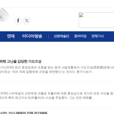
연재
미디어/방송
션윈예술단
참여마당
전체기사
 위해 고난을 감당한 가오즈성
성(高智晟)변호사를
이유는 ‘여러 차례 집행유예 규정을 위반했다’는 것이다. 환구시보가 ..
으며 특히 최고지도자(히틀러)의 사상을 주입했다. 그는 모든 매체를 ..
두 산업: 인신 매매와 인체 장기매매