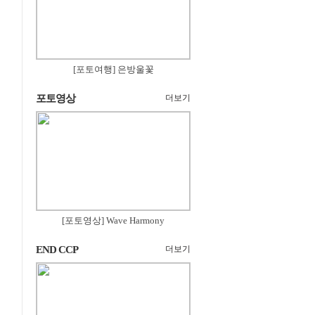
[포토여행] 은방울꽃
포토영상
더보기
[포토영상] Wave Harmony
END CCP
더보기