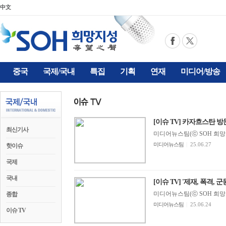
中文
중국
국제/국내
특집
기획
연재
미디어/방송
[이슈 TV] 카자흐스탄 방문한
최신기사
미디어뉴스팀(ⓒ SOH 희망지성 
미디어뉴스팀
|
25.06.27
핫이슈
국제
국내
[이슈 TV] '제재, 폭격, 군동
미디어뉴스팀(ⓒ SOH 희망지성 
종합
미디어뉴스팀
|
25.06.24
이슈 TV