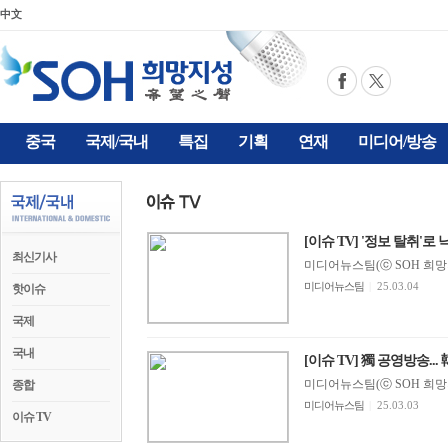
中文
중국
국제/국내
특집
기획
연재
미디어/방송
[이슈 TV] '정보 탈취'로 낙
최신기사
미디어뉴스팀(ⓒ SOH 희망지성 
미디어뉴스팀
|
25.03.04
핫이슈
국제
국내
[이슈 TV] 獨 공영방송.
미디어뉴스팀(ⓒ SOH 희망지성 
종합
미디어뉴스팀
|
25.03.03
이슈 TV