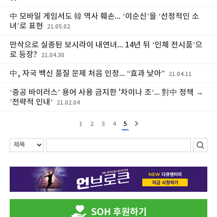
中 모바일 게임서도 韓 역사 훼손... ‘이순신’을 ‘선정적인 소
녀’로 표현
21.05.02
만삭으로 실종된 보시라이 내연녀... 14년 뒤 ‘인체 전시품’으
로 등장?
21.04.30
中, 자국 백신 품질 문제 처음 인정... “효과 낮아”
21.04.11
‘중공 바이러스’ 용어 사용 금지한 '차이나 조‘... 對中 정책 →
’전략적 인내‘
21.02.04
1
2
3
4
5