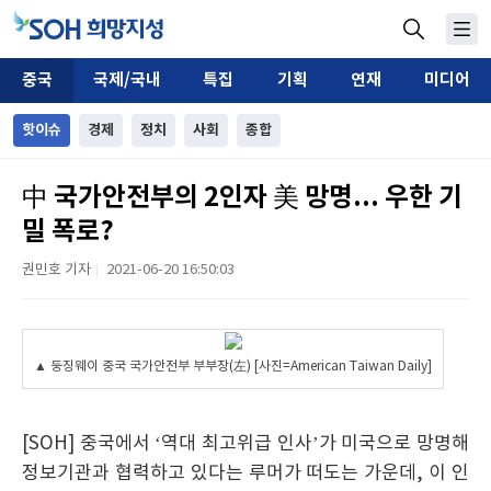
중국
국제/국내
특집
기획
연재
미디어
핫이슈
경제
정치
사회
종합
中 국가안전부의 2인자 美 망명... 우한 기
밀 폭로?
권민호 기자
2021-06-20 16:50:03
|
▲ 둥징웨이 중국 국가안전부 부부장(左) [사진=American Taiwan Daily]
[SOH] 중국에서 ‘역대 최고위급 인사’가 미국으로 망명해
정보기관과 협력하고 있다는 루머가 떠도는 가운데, 이 인