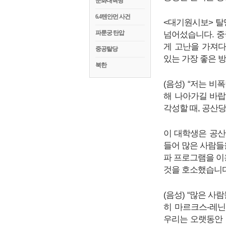
문화대혁명
6.4텐안먼 사건
<대기원시보> 탈
파룬궁 탄압
넘어섰습니다. 중
게 고난을 가져
중공탈당
있는 가장 좋은 
북한
(음성) “저는 
해 나아가길 바랍
각성할 때, 공산
이 대학생은 공산
들어 많은 사람들
파 프로그램을 이
것을 호소했습니다
(음성) “많은 사
히 마르크스-레닌
우리는 오랫동안 