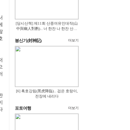
서
[당시산책] 제11회 산중여유인대작(山
에
中與幽人對酌)... 너 한잔 나 한잔 산의
람
꽃은 절로 피고
호
봉신기(封神記)
더보기
저
으
러
[6] 흑호강림(黑虎降臨)... 검은 호랑이,
한
전장에 내리다
이
포토여행
더보기
다