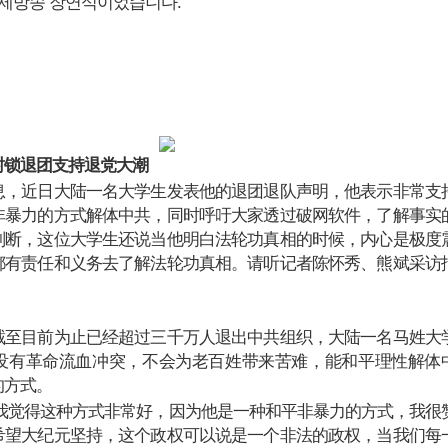
국제방송 장연식이었습니다.
封锁退团支持退党大潮
息，近日大陆一名大学生发表他的退团退队声明，他表示非常支
非暴力的方式解体中共，同时呼吁大家透过破网软件，了解事实
判断，这位大学生还说当他明白法轮功真相的时候，内心是极度
都有责任和义务去了解法轮功真相。请听记者陈怀秀、熊斌采访
截至目前为止已经超过三千万人退出中共组织，大陆一名马姓大
没有革命流血冲突，不会为老百姓带来苦难，能和平理性解体
的方式。
:我觉得这种方式非常好，因为他是一种和平非暴力的方式，我很
希望大纪元坚持，这个政权可以说是一个非法的政权，当我们每