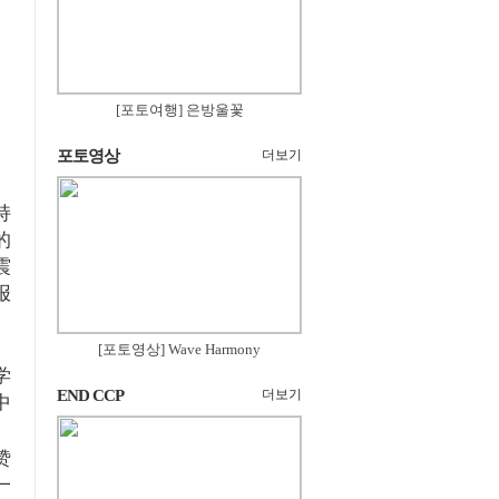
[포토여행] 은방울꽃
포토영상
더보기
持
的
震
报
[포토영상] Wave Harmony
学
END CCP
더보기
中
赞
一