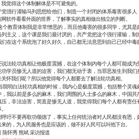
，我觉得这个体制解体是不可避免的。
产党强行灌输马列思想给他们，制造一个封闭的体系毒害很多人
破网软件看看外面的世界，了解事实的真相做出独立的判断。
:这个教育体制我是非常憎恶的，而且他毒害的很多同学，尤其是
马列主义，这个课是我们最讨厌的，共产党把这个强行灌输，制
我们在这个系统泡了好久好久，自己都无法意思到自己已经中毒
还说法轮功真相让他极度震撼，在这个体制内每个人都可能成为
轮功学员惨无人道的迫害，我们都无动于衷，当罪恶发生到我们
关怀我们呢 ? 所以他觉得每个人都要去了解法轮功真相。
:当我明白法轮功真相的时候，我内心是极度震撼，包括整个灵魂
中，我以前是多么的麻木，我们周围的人士多么的麻木，中国共
镇压，非法迫害，简直是惨无人道，我觉得我们每个人都有责任
事。
烈呼吁不要再歌功颂德了，事实上任何统治者对人民都没有恩，
出来的，为人民服务也是应该的，做不好人民可以叫他下台。
 陈怀秀 熊斌 采访报道