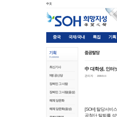
中文
중국
국제/국내
특집
기획
최신기사
中 대학생, 인터
9평 공산당
관리자
|
2008-01-11
장쩌민 그 사람
장쩌민 그 사람(음성)
해체 당문화
[SOH] 탈당서비
해체 당문화(음성)
공청단 탈퇴를 성