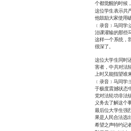
个都觉醒的时候
这位学生表示共
他鼓励大家使用
﹝录音﹞马同学
治课灌输的那些
这样一个系统，
很深了。
这位大学生同时
害者，中共对法
上时又能指望谁来
﹝录音﹞马同学
于极度震撼状态
党对法轮功非法
义务去了解这个
最后位大学生强
果是人民合法选
希望之声特约记者