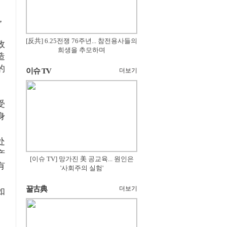
，
[反共] 6.25전쟁 76주년... 참전용사들의
政
희생을 추모하며
造
的
이슈 TV
더보기
受
身
处
产
[이슈 TV] 망가진 美 공교육... 원인은
有
'사회주의 실험'
꿀古典
더보기
如