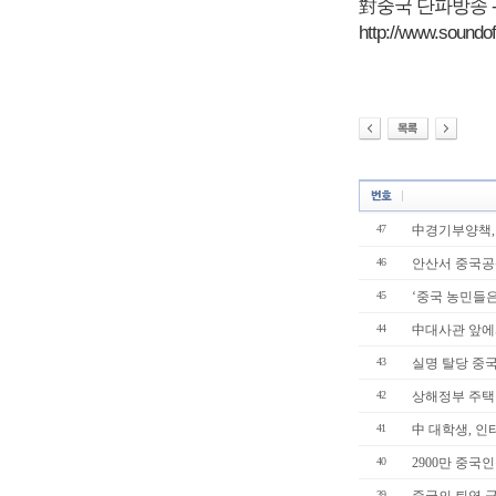
對중국 단파방송 -
http://www.soundo
47
中경기부양책,
46
안산서 중국공산
45
‘중국 농민들은
44
中대사관 앞에서
43
실명 탈당 중국
42
상해정부 주택
41
中 대학생, 인
40
2900만 중국
39