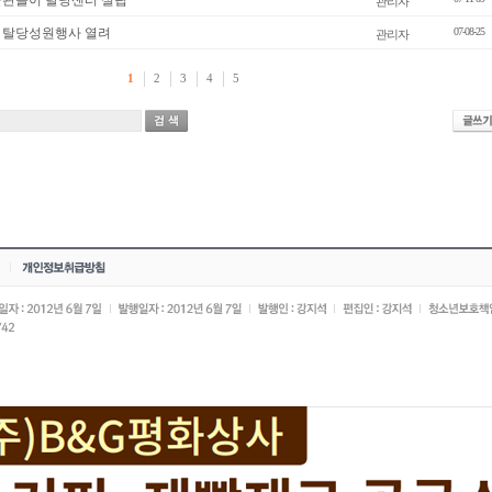
군관들이 탈당센터 설립
관리자
 탈당성원행사 열려
07-08-25
관리자
1
2
3
4
5