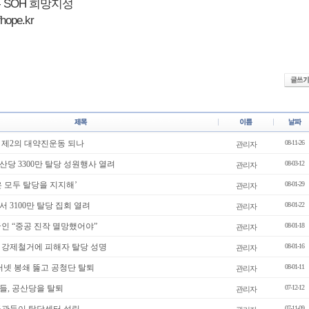
 SOH 희망지성
fhope.kr
 제2의 대약진운동 되나
08-11-26
관리자
당 3300만 탈당 성원행사 열려
08-03-12
관리자
 모두 탈당을 지지해’
08-01-29
관리자
 3100만 탈당 집회 열려
08-01-22
관리자
인 “중공 진작 멸망했어야”
08-01-18
관리자
 강제철거에 피해자 탈당 성명
08-01-16
관리자
터넷 봉쇄 뚫고 공청단 탈퇴
08-01-11
관리자
인들, 공산당을 탈퇴
07-12-12
관리자
07-11-09