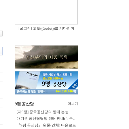
[꿀고전] 고도((Godot))를 기다리며
464,859,446
9평 공산당
더보기
[제9평] 중국공산당의 깡패 본성
대기원 공산당탈당 센터 안내(누구나 쉽게 退黨, 退團, 退隊 가능)
『9평 공산당』 원문(간체) 다운로드