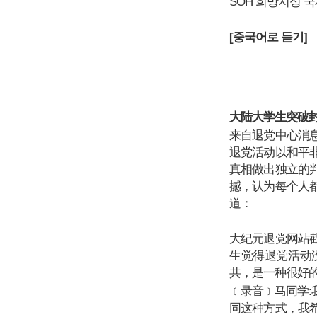
SOH 희망지성 
[중국어로 듣기]
大陆大学生突破
来自退党中心消
退党活动以和平
真相做出独立的
撼，认为每个人
道：
大纪元退党网站
生觉得退党活动
共，是一种很好
﹝录音﹞马同学
同这种方式，我