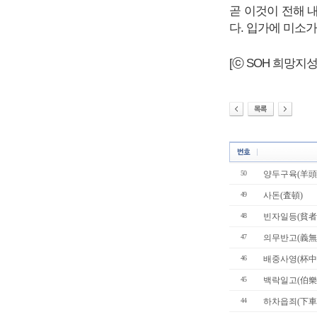
곧 이것이 전해 
다. 입가에 미소
[ⓒ SOH 희망지성 국
50
양두구육(羊頭
49
사돈(査頓)
48
빈자일등(貧者
47
의무반고(義無
46
배중사영(杯中
45
백락일고(伯樂
44
하차읍죄(下車