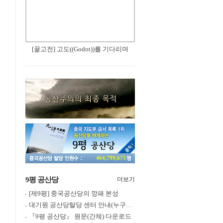
[꿀고전] 고도((Godot))를 기다리며
464,799,675
9평 공산당
더보기
[제9평] 중국공산당의 깡패 본성
대기원 공산당탈당 센터 안내(누구나 쉽게 退黨, 退團, 退隊 가능)
『9평 공산당』 원문(간체) 다운로드