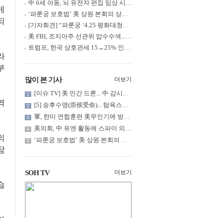
中 6세 아동, 뇌 유전자 편집 임상 시험 중 사망... 의료진 1년간 ....
게
‘파룬궁 보호법’ 美 상원 본회의 상정... 최종 입법 ‘초읽기’
되
[기자회견] “파룬궁 ‘4.25 평화대청원’ 기념 & 중공의 션윈 공연 .....
美 FBI, 조지아주 선관위 압수수색... 트럼프 “부정선거 증거 확보....
트럼프, 한국 상호관세 15→25% 인상... “韓 국회 무력합의 미비준”....
라
부
많이 본 기사
더보기
[이슈 TV] 美 민간 드론... 中 감시망 뚫고 군함 근접 촬영
역
[5] 숭후수명(崇侯受命)... 탐욕스러운 북백후, 정벌의 기치를 올.....
軍, 한미 연합훈련 美무인기에 방공태세 발령... 왜?
美의회, 中 유엔 활동에 스파이 의혹 제기
의
‘파룬궁 보호법’ 美 상원 본회의 상정... 최종 입법 ‘초읽기’
잠
SOH TV
더보기
습