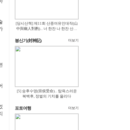
마
술
[당시산책] 제11회 산중여유인대작(山
가
中與幽人對酌)... 너 한잔 나 한잔 산의
꽃은 절로 피고
봉신기(封神記)
더보기
편
어
[5] 숭후수명(崇侯受命)... 탐욕스러운
북백후, 정벌의 기치를 올리다
었
포토여행
더보기
리