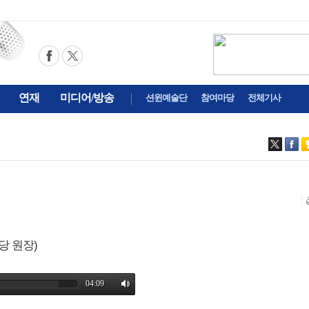
연재
미디어/방송
션윈예술단
참여마당
전체기사
당 원장)