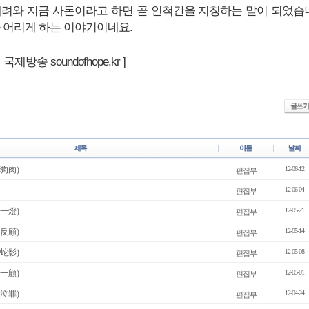
내려와 지금 사돈이라고 하면 곧 인척간을 지칭하는 말이 되었습
가 어리게 하는 이야기이네요.
제방송 soundofhope.kr ]
狗肉)
12-06-12
편집부
12-06-04
편집부
一燈)
12-05-21
편집부
反顧)
12-05-14
편집부
蛇影)
12-05-08
편집부
一顧)
12-05-01
편집부
泣罪)
12-04-24
편집부