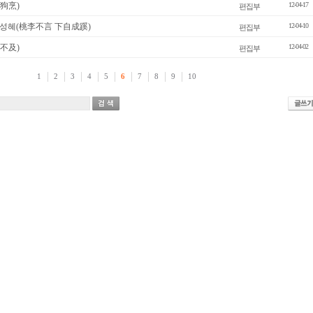
狗烹)
12-04-17
편집부
성혜(桃李不言 下自成蹊)
12-04-10
편집부
不及)
12-04-02
편집부
1
2
3
4
5
6
7
8
9
10