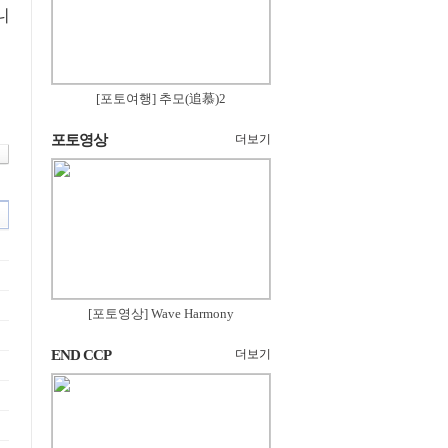
니
[포토여행] 추모(追慕)2
포토영상
더보기
[포토영상] Wave Harmony
END CCP
더보기