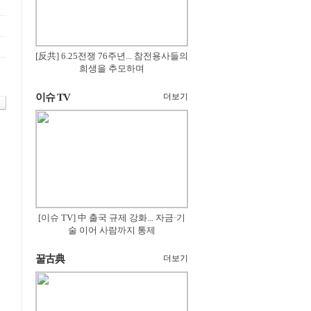
[反共] 6.25전쟁 76주년... 참전용사들의
희생을 추모하며
이슈 TV
더보기
[이슈 TV] 中 출국 규제 강화... 자금·기
술 이어 사람까지 통제
꿀古典
더보기