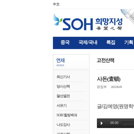
中文
중국
국제/국내
특집
기획
최신기사
사돈(査頓)
당시산책
편집부
|
2012-06-04
팔선열전
서유기
글/김예영(원명학
SOH 힐링백과
나도강사