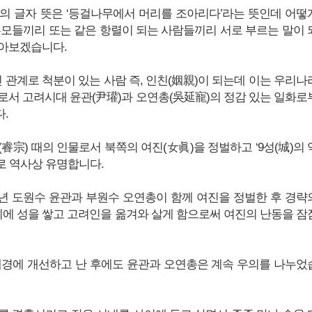
頓)의 글자 뜻은 ‘등걸나무에서 머리를 조아리다’라는 뜻인데 어떻
부모들끼리 또는 같은 항렬이 되는 사람들끼리 서로 부르는 말이 
아보겠습니다.
 관계로 척분이 있는 사람 즉, 인친(姻親)이 되는데 이는 우리나
로서 고려시대 윤관(尹瓘)과 오연총(吳延寵)의 정감 있는 일화로
.
睿宗) 때의 인물로서 북쪽의 여진(女眞)을 정벌하고 ‘9성(城)의 
으로 역사상 유명합니다.
107년 도원수 윤관과 부원수 오연총이 함께 여진을 정벌한 후 경략
지에 성을 쌓고 고려인을 옮겨와 살게 함으로써 여진의 난동을 잠
개경에 개선하고 난 후에도 윤관과 오연총은 계속 우의를 나누었