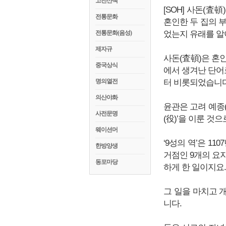
고전산책
[SOH] 사돈(査
전통문화
혼인한 두 집의 
전통문화(음성)
었는지 유래를 알
제자규
사돈(査頓)은 혼인
중국상식
에서 생겨난 단어
명의열전
터 비롯되었습니다
의산야화
윤관은 고려 예종(
사전문명
(役)’을 이룬 것
웨이션머
‘9성의 역’은 1
한방양생
거점인 9개의 요
동포마당
하게 한 일이지요.
그 일을 마치고 
니다.