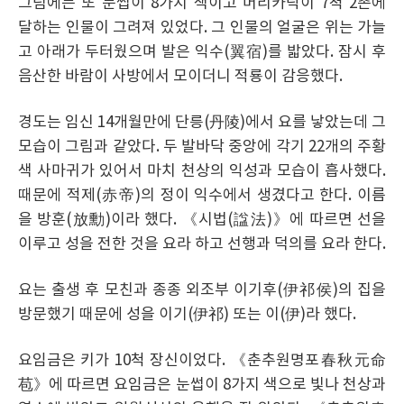
그림에는 또 눈썹이 8가지 색이고 머리카락이 7척 2촌에
달하는 인물이 그려져 있었다. 그 인물의 얼굴은 위는 가늘
고 아래가 두터웠으며 발은 익수(翼宿)를 밟았다. 잠시 후
음산한 바람이 사방에서 모이더니 적룡이 감응했다.
경도는 임신 14개월만에 단릉(丹陵)에서 요를 낳았는데 그
모습이 그림과 같았다. 두 발바닥 중앙에 각기 22개의 주황
색 사마귀가 있어서 마치 천상의 익성과 모습이 흡사했다.
때문에 적제(赤帝)의 정이 익수에서 생겼다고 한다. 이름
을 방훈(放勳)이라 했다. 《시법(諡法)》에 따르면 선을
이루고 성을 전한 것을 요라 하고 선행과 덕의를 요라 한다.
요는 출생 후 모친과 종종 외조부 이기후(伊祁侯)의 집을
방문했기 때문에 성을 이기(伊祁) 또는 이(伊)라 했다.
요임금은 키가 10척 장신이었다. 《춘추원명포春秋元命
苞》에 따르면 요임금은 눈썹이 8가지 색으로 빛나 천상과