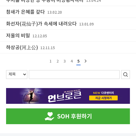
부처를 비방한 당 무종이 비명횡사하다
13.04.24
참새가 은혜를 갚다
13.02.20
화선자(花仙子)가 속세에 내려오다
13.01.09
저울의 비밀
12.12.05
하상공(河上公)
12.11.15
1
2
3
4
5