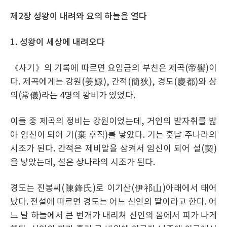
제2장 성왕이 내려와 요의 하늘을 열다
1. 성왕이 세상에 내려오다
《사기》의 기록에 따르면 요임금의 부친은 제곡(帝嚳)이
다. 제곡에게는 강원(姜嫄), 간적(簡狄), 경도(慶都)와 상
의(常儀)라는 4명의 왕비가 있었다.
이들 중 제곡의 정비는 강원이었는데, 거인의 발자취를 밟
아 임신이 되어 기(棄 후직)를 낳았다. 기는 훗날 주나라의
시조가 된다. 간적은 제비알을 삼켜서 임신이 되어 설(契)
을 낳았는데, 설은 상나라의 시조가 된다.
경도는 진봉씨(陳鋒氏)로 이기산(伊祁山)아래에서 태어
났다. 전설에 따르면 경도는 어느 신인의 딸이라고 한다. 어
느 날 하늘에서 큰 번개가 내리쳐 신인의 몸에서 피가 나게