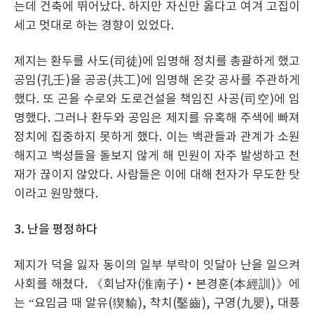
는데 건축에 뛰어났다. 하지만 자신만 옳다고 여겨 고집이
세고 멋대로 하는 경향이 있었다.
제지는 환두를 사도(司徒)에 임명해 정치를 총괄하게 했고
공임(孔壬)을 공공(共工)에 임명해 온갖 공사를 주관하게
했다. 또 곤을 수로와 도로건설을 책임진 사공(司空)에 임
명했다. 그러나 환두와 공임은 제지를 유혹해 주색에 빠져
정치에 집중하지 못하게 했다. 이는 백관들과 관계가 소원
해지고 백성들을 돌보지 않게 해 민원이 자주 발생하고 천
재가 끊이지 않았다. 사람들은 이에 대해 천자가 무도한 탓
이라고 원망했다.
3. 난을 평정하다
제지가 덕을 잃자 동이의 일부 부락이 잇달아 난을 일으켜
사회를 해쳤다. 《회남자(淮南子)‧본경훈(本經訓)》에
는 “요임금 때 알유(猰貐), 착치(鑿齒), 구영(九嬰), 대풍