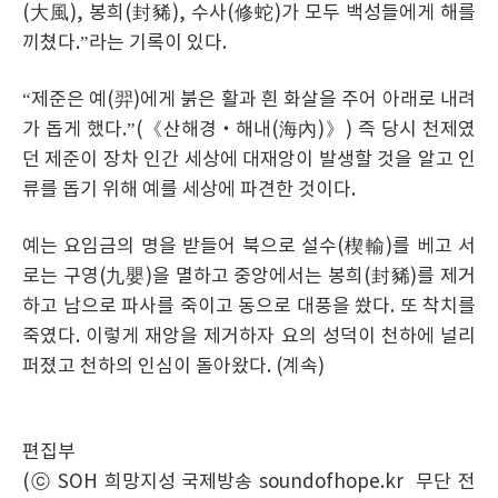
(大風), 봉희(封豨), 수사(修蛇)가 모두 백성들에게 해를
끼쳤다.”라는 기록이 있다.
“제준은 예(羿)에게 붉은 활과 흰 화살을 주어 아래로 내려
가 돕게 했다.”(《산해경‧해내(海內)》) 즉 당시 천제였
던 제준이 장차 인간 세상에 대재앙이 발생할 것을 알고 인
류를 돕기 위해 예를 세상에 파견한 것이다.
예는 요임금의 명을 받들어 북으로 설수(楔輸)를 베고 서
로는 구영(九嬰)을 멸하고 중앙에서는 봉희(封豨)를 제거
하고 남으로 파사를 죽이고 동으로 대풍을 쐈다. 또 착치를
죽였다. 이렇게 재앙을 제거하자 요의 성덕이 천하에 널리
퍼졌고 천하의 인심이 돌아왔다. (계속)
편집부
(ⓒ SOH 희망지성 국제방송 soundofhope.kr 무단 전