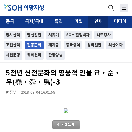
중국
국제/국내
특집
기획
연재
미디어
당시산책
팔선열전
서유기
SOH 힐링백과
나도강사
고전산책
전통문화
제자규
중국상식
명의열전
의산야화
사전문명
웨이션머
한방양생
5천년 신전문화의 영웅적 인물 요‧순‧
우(堯‧舜‧禹)-3
편집부
2019-09-04 16:01:59
|