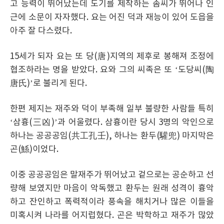
고 능력이 뛰어났는데 도기를 제작하는 솜씨가 뛰어나 인
근에 소문이 자자했다. 요는 어진 덕과 재능이 있어 도읍을
아주 잘 다스렸다.
15세가 되자 요는 또 당(唐)지역의 제후로 봉해져 조정에
협조하라는 명을 받았다. 요와 그의 씨족은 또 ‘도당씨(陶
唐氏)’로 불리게 된다.
한편 제지는 재주와 덕이 부족해 일부 불량한 사람들 특히
‘삼흉(三凶)’과 어울렸다. 삼흉이란 당시 3명의 악인으로
하나는 공공공임(共工孔壬), 하나는 환두(驩兜) 마지막은
곤(鯀)이었다.
이중 공공공임은 말재주가 뛰어났고 겉으로는 공순하고 선
량해 보였지만 마음이 악독했고 환두는 원래 성격이 흉악
하고 잔인하고 폭력적이라 풍속을 해치거나 많은 이들을
미혹시켜 나라를 어지럽혔다. 곤은 박학하고 재주가 많았