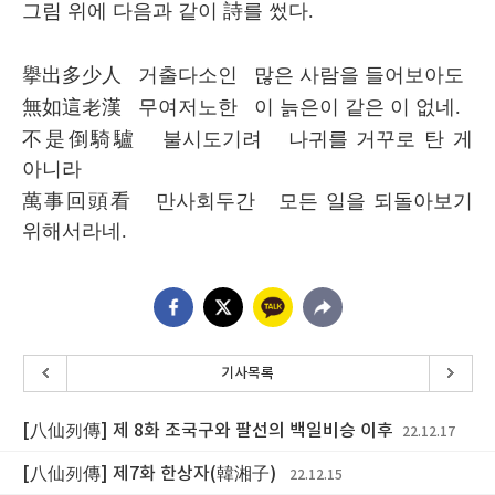
그림 위에 다음과 같이
詩
를 썼다
.
擧出多少人
거출다소인 많은 사람을 들어보아도
無如這老漢
무여저노한 이 늙은이 같은 이 없네
.
不是倒騎驢
불시도기려 나귀를 거꾸로 탄 게
아니라
萬事回頭看
만사회두간 모든 일을 되돌아보기
위해서라네
.
기사목록
[八仙列傳] 제 8화 조국구와 팔선의 백일비승 이후
22.12.17
[八仙列傳] 제7화 한상자(韓湘子)
22.12.15