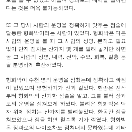
로를 볼 수 없었고 하물며 장과로의 내력을 알아낸
다는 것은 더욱 불가능하였다
.
또 그 당시 사람의 운명을 정확하게 맞추는 점술에
달통한 형화박이라는 사람이 있었다
.
형화박은 다른
사람의 운명을 볼 때 그 사람의 성명
,
본적도 필요
없이 단지 점치는 산가지 몇 개를 벌려 놓기만 하면
곧 그 사람의 성명
,
내력
,
선악
,
수요
,
화복
,
길흉 등
을 분명하게 추산하였다
.
형화박이 수천 명의 운명을 점쳤는데 정확하고 빠짐
이 없었으며 영험하기가 신과 같았다
.
현종은 진작
부터 형화박의 신기한 점술을 알고
,
그를 불러 장과
로의 운명을 점쳐보게 하였다
.
불려온 형화박은 탁
자 위에 점치는 산가지를 벌려놓았다
.
한동안 점을
쳐보았으나 점을 치면 칠수록 기가 꺾였다
.
형화박
은 장과로의 나이조차도 점쳐내지 못하였는데 기타