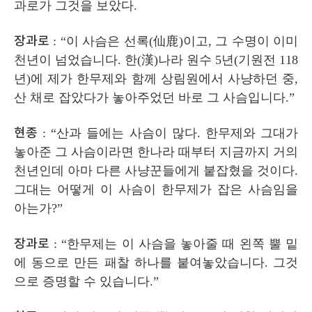
과로가 그것을 보았다
.
장과로
: “
이 사슴은 선록
(
仙鹿
)
이고
,
그 수명이 이미
천년이 넘었습니다
.
한
(
漢
)
나라 원수
5
년
(
기원전
118
년
)
에 제가 한무제와 함께 상림원에서 사냥하던 중
,
산 채로 잡았다가 놓아주었던 바로 그 사슴입니다
.”
현종
: “
산과 들에는 사슴이 많다
.
한무제와 그대가
놓아준 그 사슴이라면 한나라 때부터 지금까지 거의
천년인데 아마 다른 사냥꾼들에게 붙잡혔을 것이다
.
그대는 어떻게 이 사슴이 한무제가 잡은 사슴임을
아는가
?”
장과로
: “
한무제는 이 사슴을 놓아줄 때 왼쪽 뿔 밑
에 동으로 만든 패찰 하나를 붙여놓았습니다
.
그것
으로 증명할 수 있습니다
.”