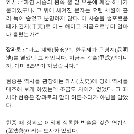
현종
: “
과연 사슴의 왼쪽 뿔 밑 부분에 패찰 하나가
붙어있구나
.
그 위에 새겨진 문자는 오랜 세월이 흘
러 녹이 슬었고 분명하지 않다
.
이 사슴을 생포했을
때가 간지
(
干支
)
로 어느 해이고 지금으로부터 얼마
나 흘렀는가
?”
장과로
: “
바로 계해
(
癸亥
)
년
,
한무제가 곤명지
(
昆明
池
)
를 열었던 그 해입니다
.
지금은 갑술
(
甲戌
)
년이니
까
,
이미
825
년이 지났습니다
.”
현종은 역사를 관장하는 태사
(
太史
)
에 명해 역서를
대조해 보게 하였는데 조금도 차이가 없었다
.
그 때
서야 현종은 장과로의 말이 허튼소리가 아님을 알았
다
.
현종 때 장과로 이외에 정통한 법술을 갖춘 엽법선
(
葉法善
)
이라는 도사가 있었다
.