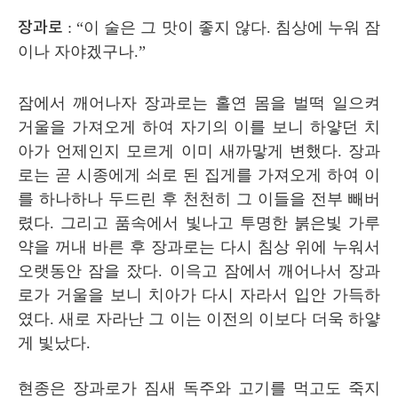
장과로
: “
이 술은 그 맛이 좋지 않다
.
침상에 누워 잠
이나 자야겠구나
.”
잠에서 깨어나자 장과로는 홀연 몸을 벌떡 일으켜
거울을 가져오게 하여 자기의 이를 보니 하얗던 치
아가 언제인지 모르게 이미 새까맣게 변했다
.
장과
로는 곧 시종에게 쇠로 된 집게를 가져오게 하여 이
를 하나하나 두드린 후 천천히 그 이들을 전부 빼버
렸다
.
그리고 품속에서 빛나고 투명한 붉은빛 가루
약을 꺼내 바른 후 장과로는 다시 침상 위에 누워서
오랫동안 잠을 잤다
.
이윽고 잠에서 깨어나서 장과
로가 거울을 보니 치아가 다시 자라서 입안 가득하
였다
.
새로 자라난 그 이는 이전의 이보다 더욱 하얗
게 빛났다
.
현종은 장과로가 짐새 독주와 고기를 먹고도 죽지