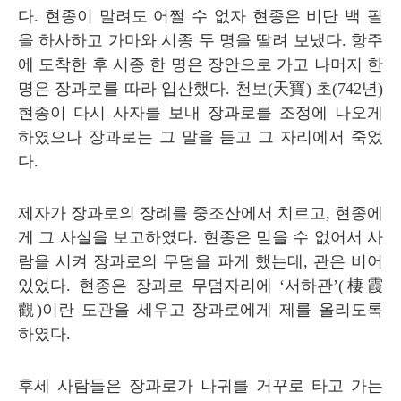
다
.
현종이 말려도 어쩔 수 없자 현종은 비단 백 필
을 하사하고 가마와 시종 두 명을 딸려 보냈다
.
항주
에 도착한 후 시종 한 명은 장안으로 가고 나머지 한
명은 장과로를 따라 입산했다
.
천보
(
天寶
)
초
(742
년
)
현종이 다시 사자를 보내 장과로를 조정에 나오게
하였으나 장과로는 그 말을 듣고 그 자리에서 죽었
다
.
제자가 장과로의 장례를 중조산에서 치르고
,
현종에
게 그 사실을 보고하였다
.
현종은 믿을 수 없어서 사
람을 시켜 장과로의 무덤을 파게 했는데
,
관은 비어
있었다
.
현종은 장과로 무덤자리에
‘
서하관
’(
棲霞
觀
)
이란 도관을 세우고 장과로에게 제를 올리도록
하였다
.
후세 사람들은 장과로가 나귀를 거꾸로 타고 가는