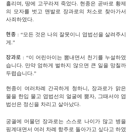
흘리며
,
땅에 고꾸라져 죽었다
.
현종은 곧바로 황제
의 모자를 벗고 맨발로 장과로의 처소로 찾아가서
사죄하였다
.
현종
: “
모든 것은 나의 잘못이니 엽법선을 살려주시
게
.”
장과로
: “
이 어린아이는 뽐내면서 천기를 누설하였
습니다
.
만약 엄하게 벌하지 않으면 큰 일을 망칠까
두렵습니다
.”
현종이 여러차례 간곡하게 청하니
,
장과로가 맑은
물을 한입 물고 엽법선의 얼굴에 뿜자
,
그때서야 엽
법선은 정신을 차리고 살아났다
.
궁궐에 머물던 장과로는 스스로 나이가 많고 병을
핑계대면서 여러 차례 항주로 돌아가고 싶다고 하였