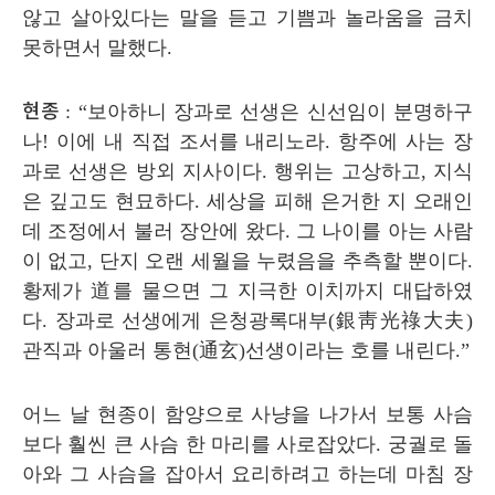
않고 살아있다는 말을 듣고 기쁨과 놀라움을 금치
못하면서 말했다
.
현종
: “
보아하니 장과로 선생은 신선임이 분명하구
나
!
이에 내 직접 조서를 내리노라
.
항주에 사는 장
과로 선생은 방외 지사이다
.
행위는 고상하고
,
지식
은 깊고도 현묘하다
.
세상을 피해 은거한 지 오래인
데 조정에서 불러 장안에 왔다
.
그 나이를 아는 사람
이 없고
,
단지 오랜 세월을 누렸음을 추측할 뿐이다
.
황제가
道
를 물으면 그 지극한 이치까지 대답하였
다
.
장과로 선생에게 은청광록대부
(
銀靑光祿大夫
)
관직과 아울러 통현
(
通玄
)
선생이라는 호를 내린다
.”
어느 날 현종이 함양으로 사냥을 나가서 보통 사슴
보다 훨씬 큰 사슴 한 마리를 사로잡았다
.
궁궐로 돌
아와 그 사슴을 잡아서 요리하려고 하는데 마침 장