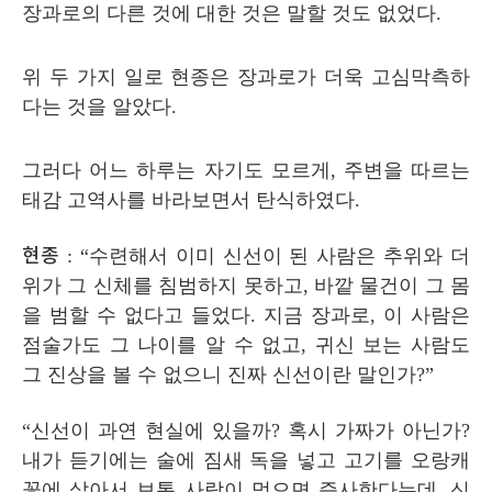
장과로의 다른 것에 대한 것은 말할 것도 없었다
.
위 두 가지 일로 현종은 장과로가 더욱 고심막측하
다는 것을 알았다
.
그러다 어느 하루는 자기도 모르게
,
주변을 따르는
태감 고역사를 바라보면서 탄식하였다
.
현종
: “
수련해서 이미 신선이 된 사람은 추위와 더
위가 그 신체를 침범하지 못하고
,
바깥 물건이 그 몸
을 범할 수 없다고 들었다
.
지금 장과로
,
이 사람은
점술가도 그 나이를 알 수 없고
,
귀신 보는 사람도
그 진상을 볼 수 없으니 진짜 신선이란 말인가
?”
“
신선이 과연 현실에 있을까
?
혹시 가짜가 아닌가
?
내가 듣기에는 술에 짐새 독을 넣고 고기를 오랑캐
꽃에 삶아서 보통 사람이 먹으면 즉사한다는데
,
신