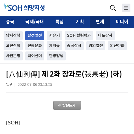
중국
국제/국내
특집
기획
연재
미디어
당시산책
팔선열전
서유기
SOH 힐링백과
나도강사
고전산책
전통문화
제자규
중국상식
명의열전
의산야화
사전문명
웨이션머
한방양생
[八仙列傳] 제 2화 장과로(張果老) (하)
일관
2022-07-06 23:13:25
|
[SOH]