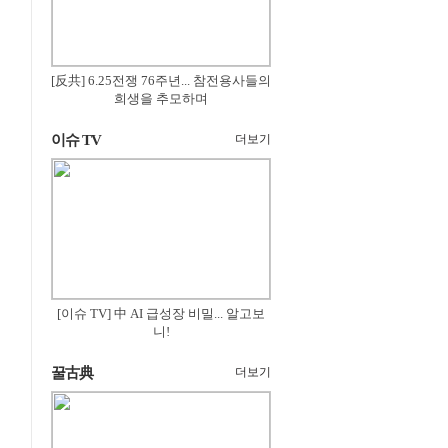
[反共] 6.25전쟁 76주년... 참전용사들의
희생을 추모하며
이슈 TV
더보기
[이슈 TV] 中 AI 급성장 비밀... 알고보
니!
꿀古典
더보기