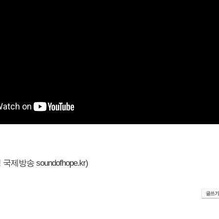
제방송 soundofhope.kr)