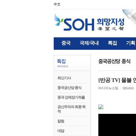
中文
중국
국제/국내
특집
기획
최신기사
[반공 TV] 물불 
중국공산당 종식
미디어뉴스팀
|
2025-03-18
중국 강제장기적출
공산주의의 최종 목
적
칼럼
대담