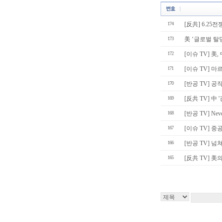
174
[反共] 6.25
173
美 ‘글로벌 탈
172
[이슈 TV] 美
171
[이슈 TV]
170
[반공 TV] 공
169
[反共 TV] 中 '
168
[반공 TV] Nev
167
[이슈 TV] 중
166
[반공 TV] 넘
165
[反共 TV] 美