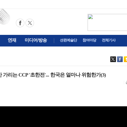
연재
미디어/방송
션윈예술단
참여마당
전체기사
안 가리는 CCP '초한전'... 한국은 얼마나 위험한가(3)