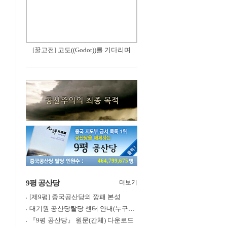
[꿀고전] 고도((Godot))를 기다리며
464,799,675
9평 공산당
더보기
[제9평] 중국공산당의 깡패 본성
대기원 공산당탈당 센터 안내(누구나 쉽게 退黨, 退團, 退隊 가능)
『9평 공산당』 원문(간체) 다운로드