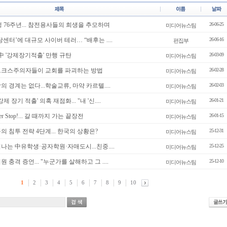
전쟁 76주년... 참전용사들의 희생을 추모하며
26-06-25
미디어뉴스팀
당센터’에 대규모 사이버 테러… “배후는 ....
26-06-16
편집부
, 中 '강제장기적출' 만행 규탄
26-03-09
미디어뉴스팀
 마르크스주의자들이 교회를 파괴하는 방법
26-02-28
미디어뉴스팀
작의 경계는 없다...학술교류, 마약 카르텔....
26-02-03
미디어뉴스팀
강제 장기 적출' 의혹 재점화... "내 '신....
26-01-21
미디어뉴스팀
er Stop!... 갈 때까지 가는 끝장전
26-01-15
미디어뉴스팀
공의 침투 전략 4단계... 한국의 상황은?
25-12-31
미디어뉴스팀
쳐나는 中유학생·공자학원·자매도시...친중....
25-12-25
미디어뉴스팀
의원 충격 증언... "누군가를 살해하고 그 ....
25-12-10
미디어뉴스팀
1
2
3
4
5
6
7
8
9
10