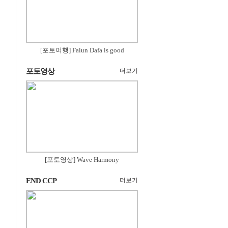
[포토여행] Falun Dafa is good
포토영상
더보기
[포토영상] Wave Harmony
END CCP
더보기