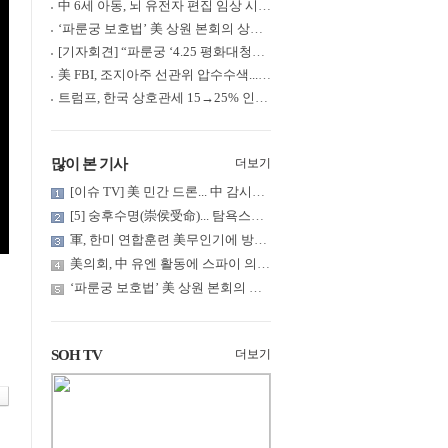
中 6세 아동, 뇌 유전자 편집 임상 시험 중 사망... 의료진 1년간 ....
‘파룬궁 보호법’ 美 상원 본회의 상정... 최종 입법 ‘초읽기’
[기자회견] “파룬궁 ‘4.25 평화대청원’ 기념 & 중공의 션윈 공연 .....
美 FBI, 조지아주 선관위 압수수색... 트럼프 “부정선거 증거 확보....
트럼프, 한국 상호관세 15→25% 인상... “韓 국회 무력합의 미비준”....
많이 본 기사
더보기
[이슈 TV] 美 민간 드론... 中 감시망 뚫고 군함 근접 촬영
[5] 숭후수명(崇侯受命)... 탐욕스러운 북백후, 정벌의 기치를 올.....
軍, 한미 연합훈련 美무인기에 방공태세 발령... 왜?
美의회, 中 유엔 활동에 스파이 의혹 제기
‘파룬궁 보호법’ 美 상원 본회의 상정... 최종 입법 ‘초읽기’
SOH TV
더보기