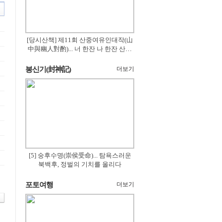
[당시산책] 제11회 산중여유인대작(山
中與幽人對酌)... 너 한잔 나 한잔 산의
꽃은 절로 피고
봉신기(封神記)
더보기
[5] 숭후수명(崇侯受命)... 탐욕스러운
북백후, 정벌의 기치를 올리다
포토여행
더보기