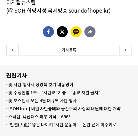
디지털뉴스팀
(ⓒ SOH 희망지성 국제방송 soundofhope.kr)
기사목록
관련기사
美 사탄 행사서 성경책 찢겨 내동댕이
美 수정헌법 1조로 ‘사탄교’ 기승... “종교 차별 금지”
美 보스턴서 오는 4월 대규모 사탄 행사
[SOH Info] 비밀 사탄숭배와 공산주의 사상의 내원에 대한 개략
스웨덴, 백신패스 피부 이식... 666?
‘인혈(人血)’ 넣은 나이키 ‘사탄 운동화’... 논란 끝에 회수키로