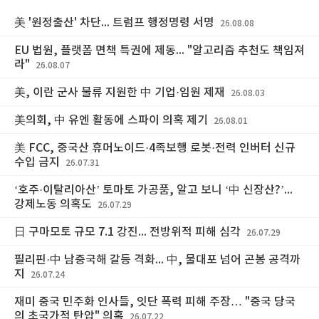
美 '원정출산' 차단... 트럼프 행정명령 서명
26.08.08
EU 법원, 플랫폼 면책 특권에 제동... "알고리즘 추천도 책임져
라"
26.08.07
美, 이란 군사 물류 지원한 中 기업·임원 제재
26.08.03
美의회, 中 유엔 활동에 스파이 의혹 제기
26.08.01
美 FCC, 중국산 휴머노이드·4족보행 로봇·전력 인버터 신규
수입 금지
26.07.31
‘호주·이탈리아산’ 토마토 가공품, 알고 보니 ‘中 신장산?’...
강제노동 의혹도
26.07.29
日 구마모토 규모 7.1 강진... 전방위적 피해 심각
26.07.29
필리핀·中 남중국해 갈등 격화... 中, 물대포 넘어 곤봉 공격까
지
26.07.24
재미 중국 민주화 인사들, 잇단 폭력 피해 주장… "중국 당국
의 초국가적 탄압" 의혹
26.07.22