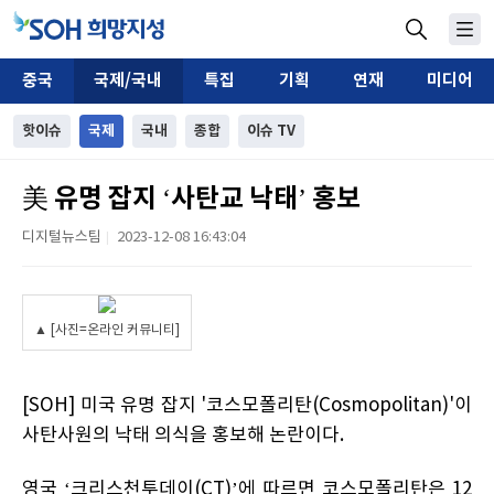
중국
국제/국내
특집
기획
연재
미디어
핫이슈
국제
국내
종합
이슈 TV
美 유명 잡지 ‘사탄교 낙태’ 홍보
디지털뉴스팀
2023-12-08 16:43:04
|
▲ [사진=온라인 커뮤니티]
[SOH] 미국 유명 잡지 '코스모폴리탄(Cosmopolitan)'이
사탄사원의 낙태 의식을 홍보해 논란이다.
영국 ‘크리스천투데이(CT)’에 따르면 코스모폴리탄은 12