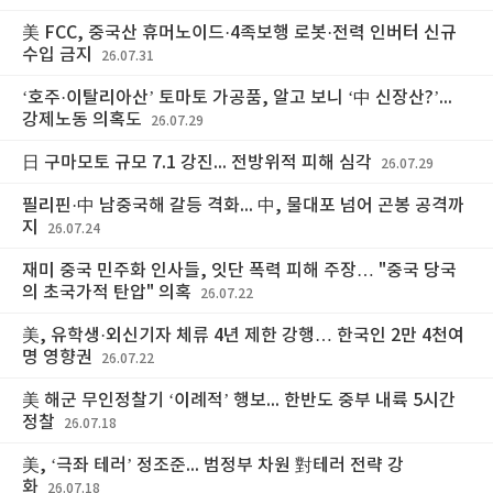
美 FCC, 중국산 휴머노이드·4족보행 로봇·전력 인버터 신규
수입 금지
26.07.31
‘호주·이탈리아산’ 토마토 가공품, 알고 보니 ‘中 신장산?’...
강제노동 의혹도
26.07.29
日 구마모토 규모 7.1 강진... 전방위적 피해 심각
26.07.29
필리핀·中 남중국해 갈등 격화... 中, 물대포 넘어 곤봉 공격까
지
26.07.24
재미 중국 민주화 인사들, 잇단 폭력 피해 주장… "중국 당국
의 초국가적 탄압" 의혹
26.07.22
美, 유학생·외신기자 체류 4년 제한 강행… 한국인 2만 4천여
명 영향권
26.07.22
美 해군 무인정찰기 ‘이례적’ 행보... 한반도 중부 내륙 5시간
정찰
26.07.18
美, ‘극좌 테러’ 정조준... 범정부 차원 對테러 전략 강
화
26.07.18