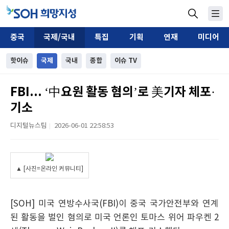
중국
국제/국내
특집
기획
연재
미디어
핫이슈
국제
국내
종합
이슈 TV
FBI... ‘中요원 활동 혐의’로 美기자 체포·
기소
디지털뉴스팀
2026-06-01 22:58:53
|
▲ [사진=온라인 커뮤니티]
[SOH] 미국 연방수사국(FBI)이 중국 국가안전부와 연계
된 활동을 벌인 혐의로 미국 언론인 토마스 위어 파우켄 2