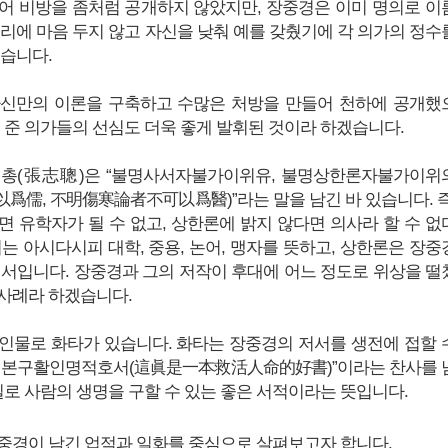
어 비방을 좀처럼 공개하지 않았지만, 장중경은 이미 명의로 이
명리에 마음 두지 않고 자신을 낮춰 예를 갖췄기에 각 의가의 정수
었습니다.
자신만의 이론을 구축하고 수많은 처방을 만들어 천하에 공개했
을 준 의가들의 선심도 더욱 좋게 발휘된 것이라 하겠습니다.
지총(張志聰)은 “불명사서자불가이위유, 불명상한론자불가이위
爲儒, 不明傷寒論者不可以爲醫)”라는 말을 남긴 바 있습니다. 즉
면 유학자가 될 수 없고, 상한론에 밝지 않다면 의사라 할 수 없
는 아시다시피 대학, 중용, 논어, 맹자를 뜻하고, 상한론은 장중
의서입니다. 장중경과 그의 저작이 후대에 어느 정도로 위상을 떨
사례라 하겠습니다.
인물로 화타가 있습니다. 화타는 장중경의 저서를 생전에 접할 
시일본구활인명적호서(這眞是一本救活人命的好書)”이라는 찬사를 
실로 사람의 생명을 구할 수 있는 좋은 서적이라는 뜻입니다.
중경이 남긴 업적과 일화를 중심으로 살펴보고자 합니다.