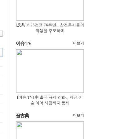
[反共] 6.25전쟁 76주년... 참전용사들의
희생을 추모하며
이슈 TV
더보기
[이슈 TV] 中 출국 규제 강화... 자금·기
술 이어 사람까지 통제
꿀古典
더보기