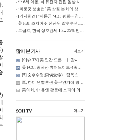
中 6세 아동, 뇌 유전자 편집 임상 시험 중 사망... 의료진 1년간 ....
.
‘파룬궁 보호법’ 美 상원 본회의 상정... 최종 입법 ‘초읽기’
개
[기자회견] “파룬궁 ‘4.25 평화대청원’ 기념 & 중공의 션윈 공연 .....
으
美 FBI, 조지아주 선관위 압수수색... 트럼프 “부정선거 증거 확보....
트럼프, 한국 상호관세 15→25% 인상... “韓 국회 무력합의 미비준”....
동
)
많이 본 기사
더보기
많
[이슈 TV] 美 민간 드론... 中 감시망 뚫고 군함 근접 촬영
이
美 FCC, 중국산 휴머노이드·4족보행 로봇·전력 인버터 신규 수입 .....
습
[5] 숭후수명(崇侯受命)... 탐욕스러운 북백후, 정벌의 기치를 올.....
軍, 한미 연합훈련 美무인기에 방공태세 발령... 왜?
美의회, 中 유엔 활동에 스파이 의혹 제기
)
에
이
SOH TV
더보기
의
는