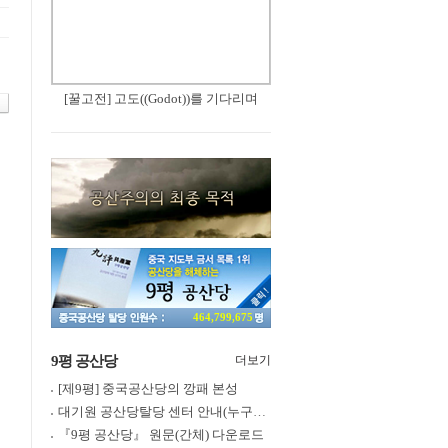
[꿀고전] 고도((Godot))를 기다리며
464,799,675
9평 공산당
더보기
[제9평] 중국공산당의 깡패 본성
대기원 공산당탈당 센터 안내(누구나 쉽게 退黨, 退團, 退隊 가능)
『9평 공산당』 원문(간체) 다운로드