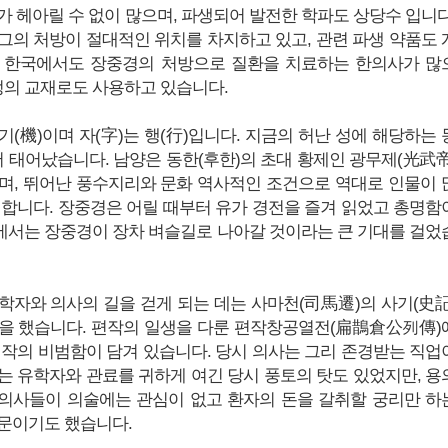
가 헤아릴 수 없이 많으며, 파생되어 발전한 학파도 상당수 입니다
그의 처방이 절대적인 위치를 차지하고 있고, 관련 파생 약품도 
. 한국에서도 장중경의 처방으로 질환을 치료하는 한의사가 많
과정의 교재로도 사용하고 있습니다.
(機)이며 자(字)는 행(行)입니다. 지금의 허난 성에 해당하는 
서 태어났습니다. 남양은 동한(후한)의 초대 황제인 광무제(光武帝
며, 뛰어난 풍수지리와 문화 역사적인 조건으로 역대로 인물이 
명합니다. 장중경은 어릴 때부터 유가 경전을 즐겨 읽었고 총명함
서는 장중경이 장차 벼슬길로 나아갈 것이라는 큰 기대를 걸었
학자와 의사의 길을 걷게 되는 데는 사마천(司馬遷)의 사기(史記
을 했습니다. 편작의 일생을 다룬 편작창공열전(扁鵲倉公列傳)
편작의 비범함이 담겨 있습니다. 당시 의사는 그리 존경받는 직업
는 유학자와 관료를 귀하게 여긴 당시 풍토의 탓도 있었지만, 용
 의사들이 의술에는 관심이 없고 환자의 돈을 갈취할 궁리만 하
문이기도 했습니다.