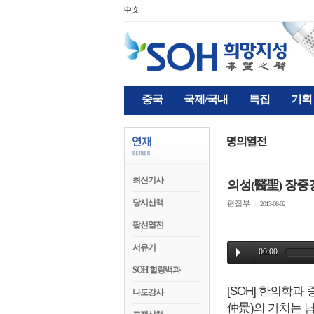
中文
중국
국제/국내
특집
기획
최신기사
의성(醫聖) 장중경
당시산책
편집부
|
2013-08-02
팔선열전
서유기
SOH 힐링백과
[SOH] 한의학
나도강사
仲景)의 가치는 