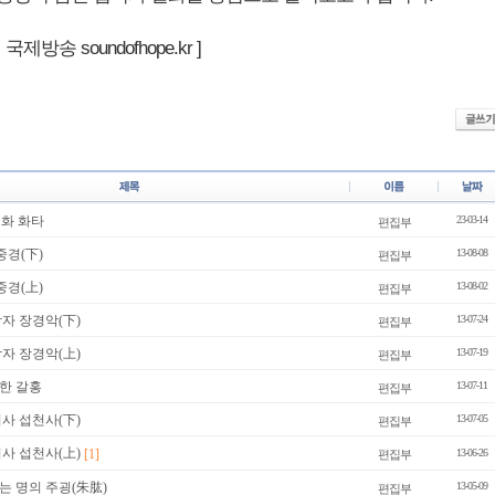
제방송 soundofhope.kr ]
1화 화타
23-03-14
편집부
중경(下)
13-08-08
편집부
중경(上)
13-08-02
편집부
자 장경악(下)
13-07-24
편집부
자 장경악(上)
13-07-19
편집부
한 갈홍
13-07-11
편집부
사 섭천사(下)
13-07-05
편집부
사 섭천사(上)
[1]
13-06-26
편집부
는 명의 주굉(朱肱)
13-05-09
편집부