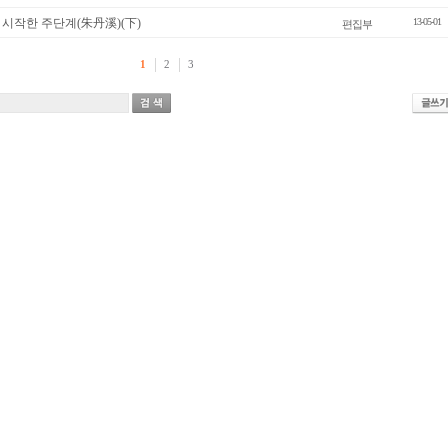
 시작한 주단계(朱丹溪)(下)
13-05-01
편집부
1
2
3