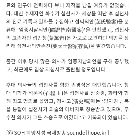
료와 연구에 전력하다 보니 저작을 남길 여유가 없었습니
다. 대신 수제자인 화수가 섭천사가 세상을 떠난 후 섭천사
의 진료 기록과 일화를 수집하고 섭씨의안(葉氏醫案)을 분
류해 ‘임증지남의안(臨證指南醫案)’을 편찬했고, 섭천사
의 고손자인 섭만청(葉萬靑)은 가보로 보관하던 의안을 정
리해 섭천사의안존진(葉天士醫案存眞)을 발간했습니다.
출간 이후 당시 많은 의사가 임증지남의안을 구해 공부했
고, 최근에도 임상 지침서로 출판될 정도입니다.
후대 의사들의 섭천사를 향한 존경심은 대단했습니다. 청
대 의학가 석운옥(石韞玉)은 섭천사를 장중경, 화타와 함
께 최고 명의로 꼽았고, 청사고(淸史稿)에는 ‘양자강 남북
을 통털어 섭천사가 의술의 아버지로 칭송받고 있으며, 무
수한 의사가 그를 스승으로 여겼다.’고 기록되어 있습니다.
[ⓒ SOH 희망지성 국제방송 soundofhope.kr ]