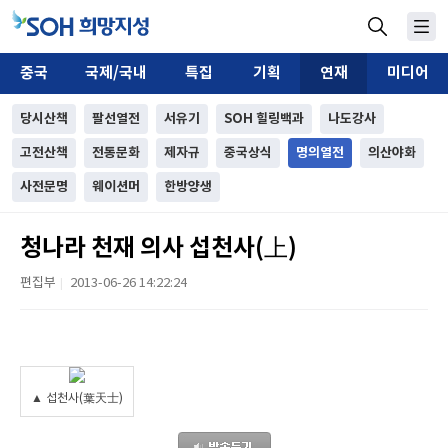
중국
국제/국내
특집
기획
연재
미디어
당시산책
팔선열전
서유기
SOH 힐링백과
나도강사
고전산책
전통문화
제자규
중국상식
명의열전
의산야화
사전문명
웨이션머
한방양생
청나라 천재 의사 섭천사(上)
편집부
2013-06-26 14:22:24
|
▲ 섭천사(葉天士)